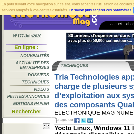
En poursuivant votre navigation sur ce site, vous acceptez l'utilisation de cookie
services adaptés à vos centres d'intérêts.
En savoir plus et gérer ces paramètres
.
accueil
.
abo
N°177-Juin2026
En ligne :
NOUVEAUTÉS
ACTUALITÉ DES
TECHNIQUES
ENTREPRISES
DOSSIERS
Tria Technologies app
TECHNIQUES
charge de plusieurs 
VIDÉOS
d’exploitation aux sy
PETITES ANNONCES
des composants Qu
EDITIONS PAPIER
Rechercher
ELECTRONIQUE MAG NUME
Partagez sur
Yocto Linux, Windows 11 I