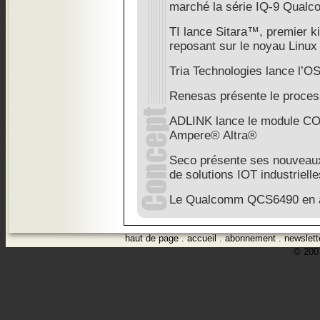
marché la série IQ-9 Qua
TI lance Sitara™, premier ki
reposant sur le noyau Linux 
Tria Technologies lance l’
Renesas présente le proce
ADLINK lance le module C
Ampere® Altra®
Seco présente ses nouvea
de solutions IOT industriel
Le Qualcomm QCS6490 en a
haut de page
.
accueil
.
abonnement
.
newslett
© 2007