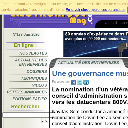
En poursuivant votre navigation sur ce site, vous acceptez l'utilisation de cookie
services adaptés à vos centres d'intérêts.
En savoir plus et gérer ces paramètres
.
accueil
.
abo
N°177-Juin2026
En ligne :
NOUVEAUTÉS
ACTUALITÉ DES
ACTUALITÉ DES ENTREPRISES
ENTREPRISES
DOSSIERS
Une gouvernance mus
TECHNIQUES
Partagez sur
VIDÉOS
La nomination d’un vétéran
PETITES ANNONCES
conseil d’administration s
EDITIONS PAPIER
vers les datacenters 800V.
Rechercher
Navitas Semiconductor a annoncé l
nomination de Davin Lee au sein d
conseil d’administration. Davin Lee,