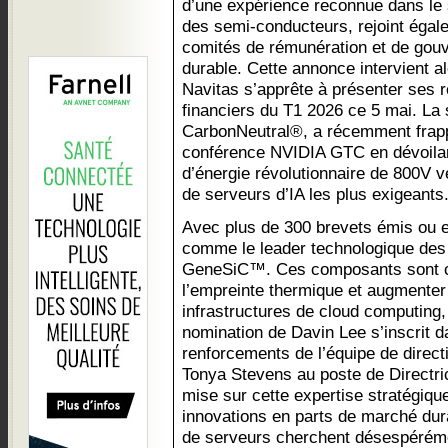
d’une expérience reconnue dans le
des semi-conducteurs, rejoint égal
comités de rémunération et de gou
durable. Cette annonce intervient a
Navitas s’apprête à présenter ses r
financiers du T1 2026 ce 5 mai. La s
CarbonNeutral®, a récemment frappé
conférence NVIDIA GTC en dévoilant
d’énergie révolutionnaire de 800V v
de serveurs d’IA les plus exigeants
Avec plus de 300 brevets émis ou e
comme le leader technologique de
GeneSiC™. Ces composants sont cr
l’empreinte thermique et augmenter 
infrastructures de cloud computing
nomination de Davin Lee s’inscrit d
renforcements de l’équipe de direct
Tonya Stevens au poste de Directric
mise sur cette expertise stratégiqu
innovations en parts de marché dura
de serveurs cherchent désespéréme