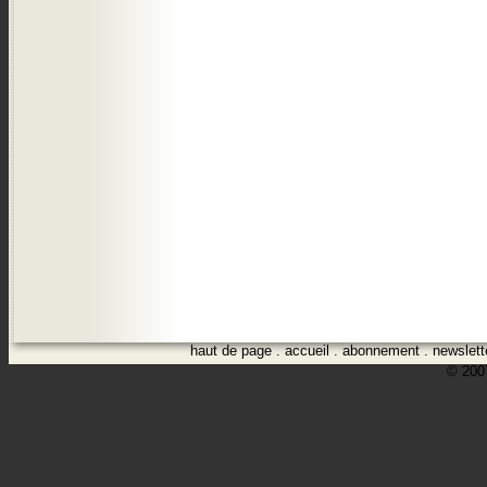
haut de page
.
accueil
.
abonnement
.
newslett
© 2007