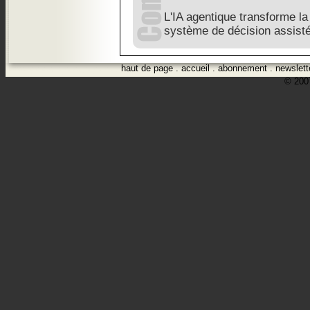
L'IA agentique transforme l
système de décision assist
haut de page
.
accueil
.
abonnement
.
newslett
© 2007