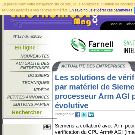
En poursuivant votre navigation sur ce site, vous acceptez l'utilisation de cookie
services adaptés à vos centres d'intérêts.
En savoir plus et gérer ces paramètres
.
accueil
.
abo
N°177-Juin2026
En ligne :
NOUVEAUTÉS
ACTUALITÉ DES
ACTUALITÉ DES ENTREPRISES
ENTREPRISES
DOSSIERS
Les solutions de vérif
TECHNIQUES
par matériel de Sieme
VIDÉOS
processeur Arm AGI p
PETITES ANNONCES
évolutive
EDITIONS PAPIER
Rechercher
Partagez sur
Siemens a collaboré avec Arm pour
vérification du CPU Arm® AGI (imag