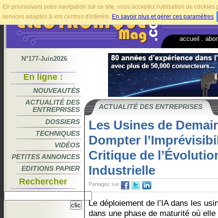
En poursuivant votre navigation sur ce site, vous acceptez l'utilisation de cookie
services adaptés à vos centres d'intérêts.
En savoir plus et gérer ces paramètres
.
accueil
.
abo
N°177-Juin2026
En ligne :
NOUVEAUTÉS
ACTUALITÉ DES
ACTUALITÉ DES ENTREPRISES
ENTREPRISES
DOSSIERS
Les Usines de Demai
TECHNIQUES
Dompter l’Imprévisibi
VIDÉOS
Critique de l’Évolution
PETITES ANNONCES
Industrielle
EDITIONS PAPIER
Rechercher
Partagez sur
Le déploiement de l’IA dans les usi
dans une phase de maturité où elle 