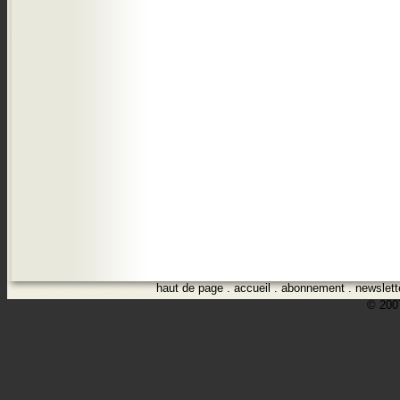
haut de page
.
accueil
.
abonnement
.
newslett
© 2007