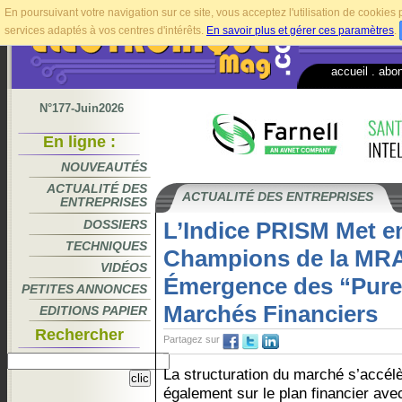
En poursuivant votre navigation sur ce site, vous acceptez l'utilisation de cookie
services adaptés à vos centres d'intérêts.
En savoir plus et gérer ces paramètres
.
accueil
.
abo
N°177-Juin2026
En ligne :
NOUVEAUTÉS
ACTUALITÉ DES
ACTUALITÉ DES ENTREPRISES
ENTREPRISES
DOSSIERS
L’Indice PRISM Met e
TECHNIQUES
Champions de la MRA
VIDÉOS
Émergence des “Pure 
PETITES ANNONCES
Marchés Financiers
EDITIONS PAPIER
Rechercher
Partagez sur
La structuration du marché s’accél
également sur le plan financier avec