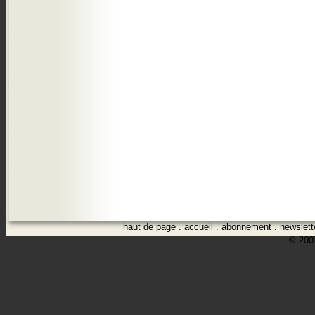
haut de page
.
accueil
.
abonnement
.
newslett
© 2007