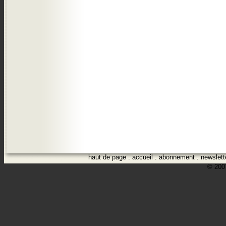
haut de page
.
accueil
.
abonnement
.
newslett
© 2007