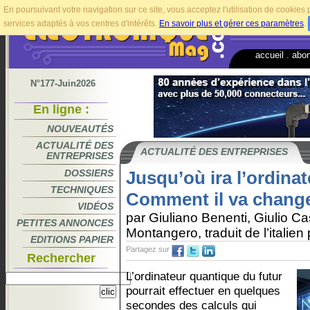
En poursuivant votre navigation sur ce site, vous acceptez l'utilisation de cookie
services adaptés à vos centres d'intérêts.
En savoir plus et gérer ces paramètres
.
accueil
.
abo
N°177-Juin2026
En ligne :
NOUVEAUTÉS
ACTUALITÉ DES
ACTUALITÉ DES ENTREPRISES
ENTREPRISES
DOSSIERS
Jusqu’où ira l’ordina
TECHNIQUES
Comment il va change
VIDÉOS
par Giuliano Benenti, Giulio Ca
PETITES ANNONCES
Montangero, traduit de l’italien
EDITIONS PAPIER
Partagez sur
Rechercher
L’ordinateur quantique du futur
pourrait effectuer en quelques
secondes des calculs qui