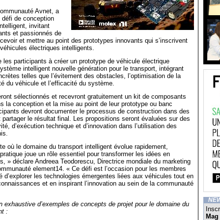
communauté Avnet, a
 défi de conception
ntelligent, invitant
cants et passionnés de
cevoir et mettre au point des prototypes innovants qui s’inscrivent
véhicules électriques intelligents.
 les participants à créer un prototype de véhicule électrique
système intelligent nouvelle génération pour le transport, intégrant
crètes telles que l’évitement des obstacles, l’optimisation de la
ité du véhicule et l’efficacité du système.
ront sélectionnés et recevront gratuitement un kit de composants
ns la conception et la mise au point de leur prototype ou banc
icipants devront documenter le processus de construction dans des
t partager le résultat final. Les propositions seront évaluées sur des
vité, d’exécution technique et d’innovation dans l’utilisation des
is.
e où le domaine du transport intelligent évolue rapidement,
 pratique joue un rôle essentiel pour transformer les idées en
es, » déclare Andreea Teodorescu, Directrice mondiale du marketing
 communauté element14. « Ce défi est l’occasion pour les membres
d’explorer les technologies émergentes liées aux véhicules tout en
connaissances et en inspirant l’innovation au sein de la communauté
NE
on exhaustive d’exemples de concepts de projet pour le domaine du
Inscr
nt :
Mag