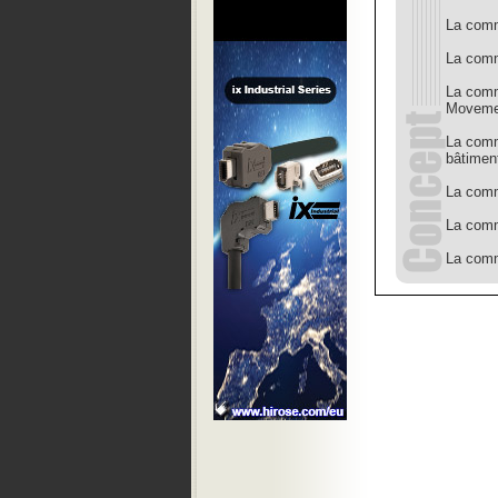
La com
La comm
La comm
Moveme
La comm
bâtimen
La com
La comm
La comm