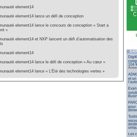
munauté element14
unauté element14 lance un défi de conception
unauté element14 lance le concours de conception « Start a
nt »
unauté element14 et NXP lancent un défi d’automatisation des
ts
DAN
munauté element14
DigiK
compo
unauté element14 lance le défi de conception « Au cœur »
104 f
Actua
unauté element14 lance « L’Été des technologies vertes »
ADM2
et un
l’aut
Evan 
solut
Busin
FARO
pour 
dimen
Toshi
micr
dest
uniq
Les 