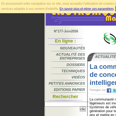
En poursuivant votre navigation sur ce site, vous acceptez l'utilisation de cookie
services adaptés à vos centres d'intérêts.
En savoir plus et gérer ces paramètres
.
N°177-Juin2026
En ligne :
NOUVEAUTÉS
ACTUALITÉ DES
ACTUALITÉ
ENTREPRISES
DOSSIERS
La comm
TECHNIQUES
de conce
VIDÉOS
intellige
PETITES ANNONCES
EDITIONS PAPIER
Partagez sur
Rechercher
La communauté m
ingénieurs est in
systèmes de véhi
génération pour t
prix et mettre en 