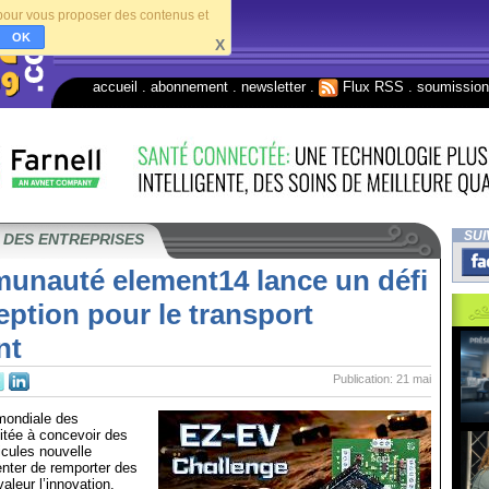
s pour vous proposer des contenus et
OK
X
accueil
.
abonnement
.
newsletter
.
Flux RSS
.
soumissio
SUI
 DES ENTREPRISES
unauté element14 lance un défi
ption pour le transport
nt
Publication: 21 mai
ondiale des
vitée à concevoir des
cules nouvelle
enter de remporter des
valeur l’innovation.