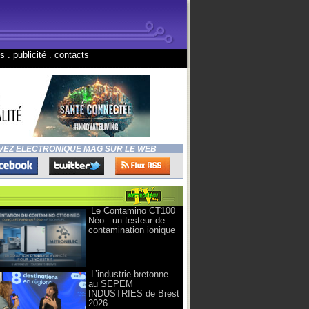
ns
.
publicité
.
contacts
VEZ ELECTRONIQUE MAG SUR LE WEB
Le Contamino CT100
Néo : un testeur de
contamination ionique
L’industrie bretonne
au SEPEM
INDUSTRIES de Brest
2026