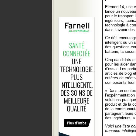
Element14, une 
lancé un nouveau
pour le transport i
ingénieurs, fabri
technologie à con
dans l’avenir des 
Ce défi encourage
intelligent ou un 
des questions con
batterie, la sécur
Cinq candidats se
pour les aider da
d’essai. Les part
articles de blog e
critères de créati
composants fourn
« Dans un context
l’expérimentation
solutions pratiqu
produit et de la
de la communauté 
partageant leurs 
des ingénieurs. »
Voici une liste n
transport intellige