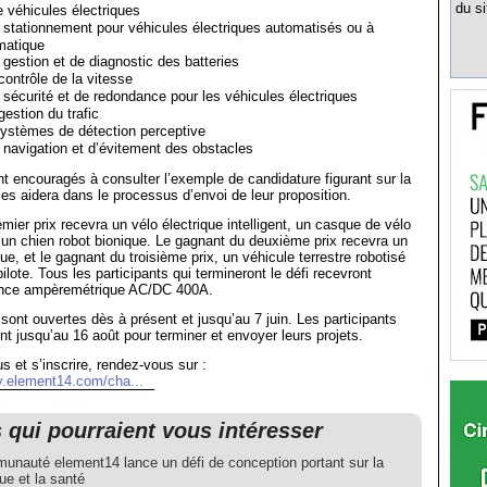
du si
 véhicules électriques
tationnement pour véhicules électriques automatisés ou à
matique
estion et de diagnostic des batteries
ontrôle de la vitesse
écurité et de redondance pour les véhicules électriques
estion du trafic
ystèmes de détection perceptive
avigation et d’évitement des obstacles
t encouragés à consulter l’exemple de candidature figurant sur la
les aidera dans le processus d’envoi de leur proposition.
mier prix recevra un vélo électrique intelligent, un casque de vélo
t un chien robot bionique. Le gagnant du deuxième prix recevra un
ue, et le gagnant du troisième prix, un véhicule terrestre robotisé
pilote. Tous les participants qui termineront le défi recevront
ince ampèremétrique AC/DC 400A.
sont ouvertes dès à présent et jusqu’au 7 juin. Les participants
nt jusqu’au 16 août pour terminer et envoyer leurs projets.
s et s’inscrire, rendez-vous sur :
y.element14.com/cha...
s qui pourraient vous intéresser
unauté element14 lance un défi de conception portant sur la
ue et la santé