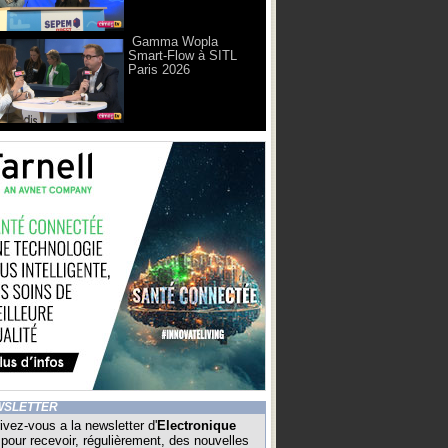
Gamma Wopla
Smart-Flow à SITL
Paris 2026
WSLETTER
ivez-vous a la newsletter d'
Electronique
pour recevoir, régulièrement, des nouvelles