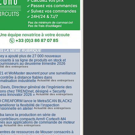
S LA MÊME RUBRIQUE
ey a ajouté plus de 27 000 nouveaux
sants à sa ligne de produits en stock et
ournisseurs au deuxième trimestre 2026
lité des entreprises
1 et WoMaster œuvrent pour une surveillance
 contrôle à distance fiables dans
omatisation industrielle
Actualité des entreprises
Davis, Directeur général de l’ingénierie des
ions chez TRENDnet, désigné « Security
ess Innovator 2026 »
Actualité des entreprises
 CREAFORM lance le MetraSCAN BLACK2
améliorer la flexibilité de l’inspection
sionnelle en atelier
Actualité des entreprises
ba lance la production en série de
ocontrôleurs compacts Arm® Cortex®-M4
inés aux applications de commande de moteur
ue
Actualité des entreprises
centres de ressources de Mouser consacrés à