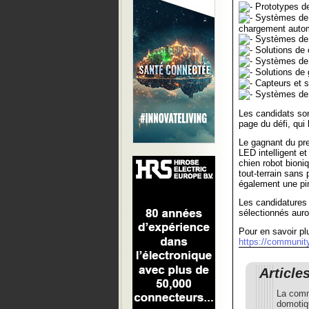
Prototypes de
Systèmes de s
chargement auto
Systèmes de g
Solutions de c
Systèmes de s
Solutions de g
Capteurs et s
Systèmes de n
Les candidats son
page du défi, qui 
Le gagnant du pre
LED intelligent e
chien robot bioniq
tout-terrain sans 
également une p
Les candidatures 
sélectionnés auro
Pour en savoir plu
https://communit
Article
La comm
domotiq