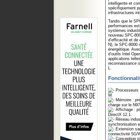
intelligente et c
spécifiquement po
infrastructures int
Tandis que le SP
performances est
systèmes industrie
nouveau SPC-800
d’efficacité et d
N), le SPC-8000 o
énergétique. Avec
d’outils Intel Op
applications telle
reconnaissance o
L.
Fonctionnali
Processeurs :
W.
Mémoire : pr
charge sur le N97
Affichage : p
DirectX 12.1.
Réseau indust
synchronisation e
Extension san
connectivité 5G/
Conception ro