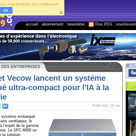
s pour vous proposer des contenus et
OK
X
accueil
.
abonnement
.
newsletter
.
Flux RSS
.
soumissio
SUI
 DES ENTREPRISES
t Vecow lancent un système
 ultra-compact pour l’IA à la
ie
Publication: 28 mai
n système embarqué
ans ventilateur, le
à l’esprit de la gamme
eur. Le SPC-8000 se
 la solution