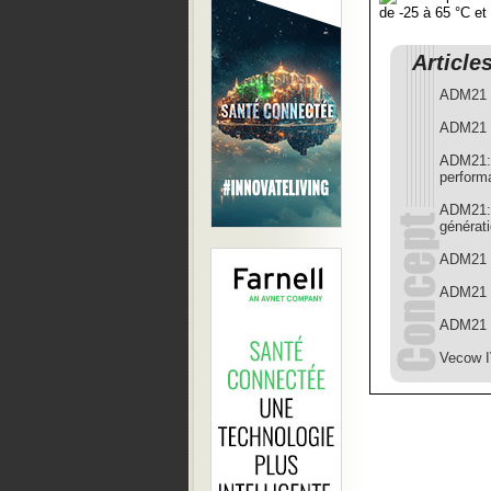
de -25 à 65 °C e
Article
ADM21 e
ADM21 e
ADM21: 
perform
ADM21: 
générat
ADM21 e
ADM21 a
ADM21 e
Vecow I