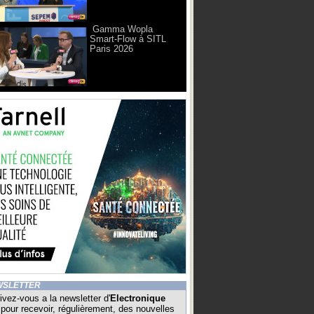
Gamma Wopla
Smart-Flow à SITL
Paris 2026
WSLETTER
ivez-vous a la newsletter d'
Electronique
pour recevoir, régulièrement, des nouvelles