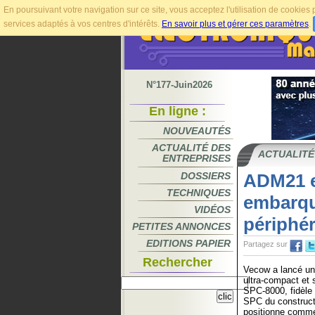
En poursuivant votre navigation sur ce site, vous acceptez l'utilisation de cookie
services adaptés à vos centres d'intérêts.
En savoir plus et gérer ces paramètres
.
N°177-Juin2026
En ligne :
NOUVEAUTÉS
ACTUALITÉ DES
ACTUALITÉ
ENTREPRISES
DOSSIERS
ADM21 e
TECHNIQUES
embarqué
VIDÉOS
périphér
PETITES ANNONCES
EDITIONS PAPIER
Partagez sur
Rechercher
Vecow a lancé u
ultra-compact et s
SPC-8000, fidèle 
SPC du construct
positionne comme