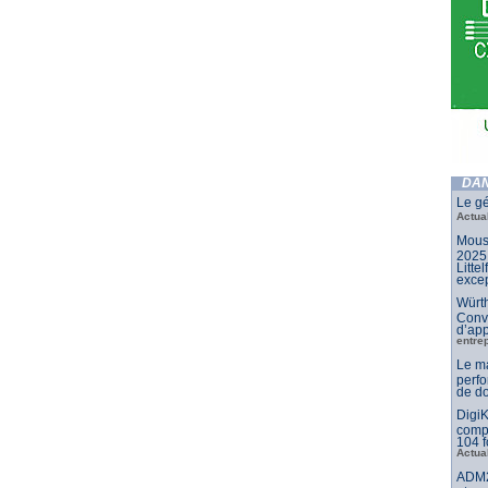
DAN
Le gé
Actua
Mouse
2025 
Litte
excep
Würth
Conv
d’app
entre
Le m
perfo
de do
DigiK
compo
104 f
Actua
ADM2