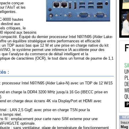
ompacte conçue
ur l’AIoT et les
elligentes.
C-9000 hautes
 destiné aux
ls critiques, le
0 répond aux besoins
e compacité. Équipé du dernier processeur Intel N97/N95 (Alder Lake-
ffre un équilibre stratégique entre performances et efficacité
 un TDP aussi bas que 12 W et une prise en charge native du kit
enVINO, le système permet une inférence IA accélérée pour des
s que l’analyse du commerce de détail intelligent et la
ptique de caractères (OCR), le tout dans un format de paume de 1,1
tés :
 processeur Intel N97/N95 (Alder Lake-N) avec un TDP de 12 W/15
end en charge la DDR4 3200 MHz jusqu’à 16 Go (IBECC prise en
).
rend en charge deux écrans 4K via DisplayPort et HDMI avec
riel : LAN 2,5 GigE avec prise en charge TSN pour la
n temps réel.
NE
s fil : emplacement pour carte nano SIM externe pour une
Inscr
WiFi/4G/LTE optimale.
Mag
buste : sans ventilateur, plage de température de fonctionnement