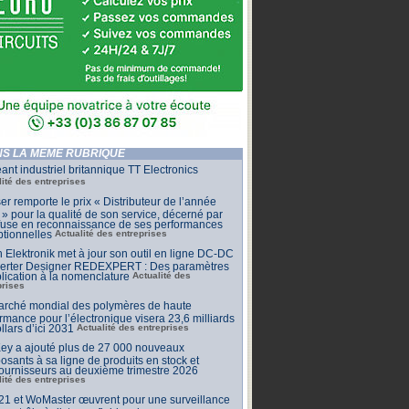
S LA MÊME RUBRIQUE
ant industriel britannique TT Electronics
lité des entreprises
r remporte le prix « Distributeur de l’année
» pour la qualité de son service, décerné par
lfuse en reconnaissance de ses performances
tionnelles
Actualité des entreprises
 Elektronik met à jour son outil en ligne DC-DC
erter Designer REDEXPERT : Des paramètres
lication à la nomenclature
Actualité des
prises
arché mondial des polymères de haute
rmance pour l’électronique visera 23,6 milliards
llars d’ici 2031
Actualité des entreprises
ey a ajouté plus de 27 000 nouveaux
sants à sa ligne de produits en stock et
ournisseurs au deuxième trimestre 2026
lité des entreprises
1 et WoMaster œuvrent pour une surveillance