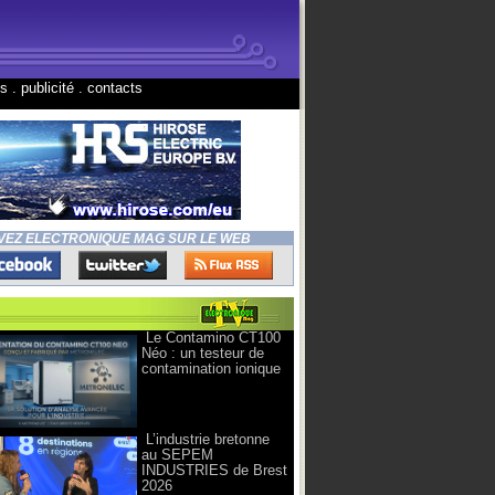
ns
.
publicité
.
contacts
VEZ ELECTRONIQUE MAG SUR LE WEB
Le Contamino CT100
Néo : un testeur de
contamination ionique
L’industrie bretonne
au SEPEM
INDUSTRIES de Brest
2026