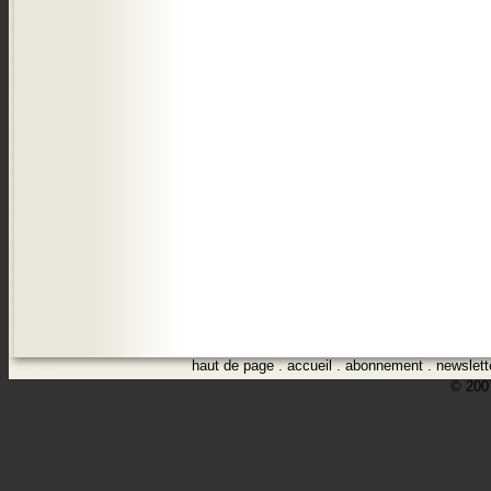
haut de page
.
accueil
.
abonnement
.
newslett
© 2007