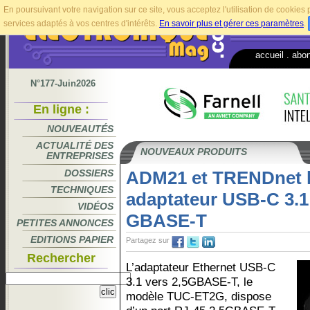
En poursuivant votre navigation sur ce site, vous acceptez l'utilisation de cookie
services adaptés à vos centres d'intérêts.
En savoir plus et gérer ces paramètres
.
accueil
.
abo
N°177-Juin2026
En ligne :
NOUVEAUTÉS
ACTUALITÉ DES
NOUVEAUX PRODUITS
ENTREPRISES
DOSSIERS
ADM21 et TRENDnet l
TECHNIQUES
adaptateur USB-C 3.1 
VIDÉOS
GBASE-T
PETITES ANNONCES
EDITIONS PAPIER
Partagez sur
Rechercher
L’adaptateur Ethernet USB-C
3.1 vers 2,5GBASE-T, le
modèle TUC-ET2G, dispose