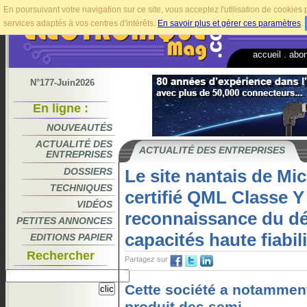
En poursuivant votre navigation sur ce site, vous acceptez l'utilisation de cookie
services adaptés à vos centres d'intérêts.
En savoir plus et gérer ces paramètres
.
accueil
.
abo
N°177-Juin2026
En ligne :
NOUVEAUTÉS
ACTUALITÉ DES
ACTUALITÉ DES ENTREPRISES
ENTREPRISES
DOSSIERS
Le site nantais de Mic
TECHNIQUES
certifié QML Classe Y
VIDÉOS
reconnaissance du d
PETITES ANNONCES
capacités haute fiabili
EDITIONS PAPIER
Rechercher
Partagez sur
Cette société a notammen