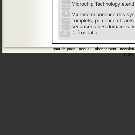
Microchip Technology étend
Microsemi annonce des sy
complets, peu encombrants 
sécurisées des domaines de
l’aérospatial
haut de page
.
accueil
.
abonnement
.
newslett
© 2007