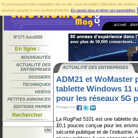
En poursuivant votre navigation sur ce site, vous acceptez l'utilisation de cookie
services adaptés à vos centres d'intérêts.
En savoir plus et gérer ces paramètres
.
accueil
.
abo
N°177-Juin2026
En ligne :
NOUVEAUTÉS
ACTUALITÉ DES
ACTUALITÉ DES ENTREPRISES
ENTREPRISES
DOSSIERS
ADM21 et WoMaster 
TECHNIQUES
tablette Windows 11 u
VIDÉOS
pour les réseaux 5G p
PETITES ANNONCES
EDITIONS PAPIER
Partagez sur
Rechercher
La RugPad 5101 est une tablette d
10,1 pouces conçue pour les envir
sécurité publique et de l’industrie. 