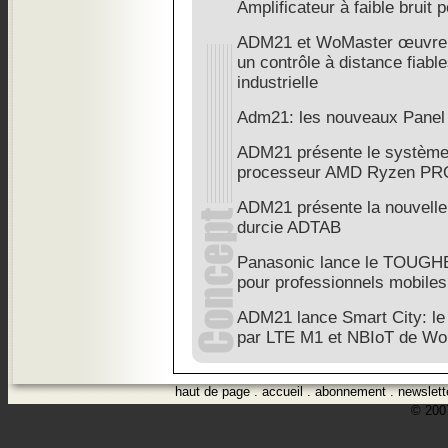
Amplificateur à faible bruit
ADM21 et WoMaster œuvrent
un contrôle à distance fiabl
industrielle
Adm21: les nouveaux Panel
ADM21 présente le systèm
processeur AMD Ryzen PRO
ADM21 présente la nouvelle 
durcie ADTAB
Panasonic lance le TOUGHB
pour professionnels mobiles
ADM21 lance Smart City: le 
par LTE M1 et NBIoT de W
haut de page
.
accueil
.
abonnement
.
newslett
© 2007