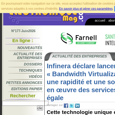
En poursuivant votre navigation sur ce site, vous acceptez l'utilisation de cookie
services adaptés à vos centres d'intérêts.
En savoir plus et gérer ces paramètres
.
accueil
.
abo
N°177-Juin2026
En ligne :
NOUVEAUTÉS
ACTUALITÉ DES
ACTUALITÉ DES ENTREPRISES
ENTREPRISES
DOSSIERS
Infinera déclare lance
TECHNIQUES
« Bandwidth Virtualiz
VIDÉOS
une rapidité et une s
PETITES ANNONCES
en œuvre des service
EDITIONS PAPIER
Rechercher
égale
Partagez sur
Cette technologie unique 