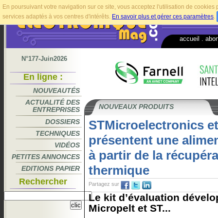
En poursuivant votre navigation sur ce site, vous acceptez l'utilisation de cookie
services adaptés à vos centres d'intérêts.
En savoir plus et gérer ces paramètres
.
accueil
.
abo
N°177-Juin2026
En ligne :
NOUVEAUTÉS
ACTUALITÉ DES
NOUVEAUX PRODUITS
ENTREPRISES
DOSSIERS
STMicroelectronics et
TECHNIQUES
présentent une alimen
VIDÉOS
à partir de la récupér
PETITES ANNONCES
thermique
EDITIONS PAPIER
Rechercher
Partagez sur
Le kit d’évaluation dével
Micropelt et ST...