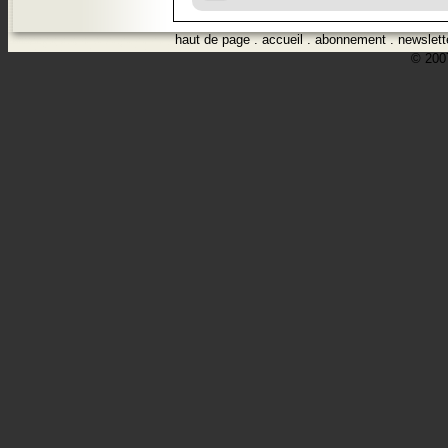
haut de page
.
accueil
.
abonnement
.
newslett
© 2007