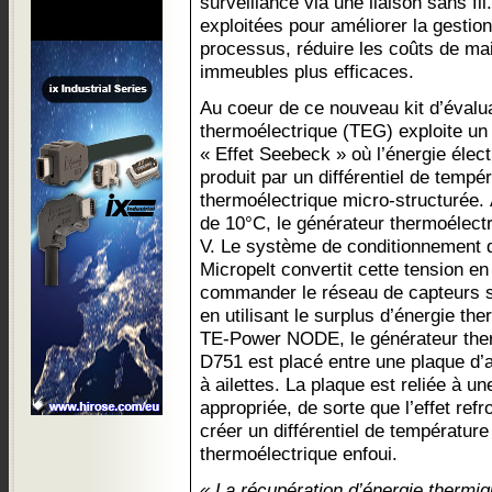
surveillance via une liaison sans fi
exploitées pour améliorer la gestion
processus, réduire les coûts de ma
immeubles plus efficaces.
Au coeur de ce nouveau kit d’évalu
thermoélectrique (TEG) exploite u
« Effet Seebeck » où l’énergie élect
produit par un différentiel de temp
thermoélectrique micro-structurée. À
de 10°C, le générateur thermoélectr
V. Le système de conditionnement d
Micropelt convertit cette tension en
commander le réseau de capteurs sa
en utilisant le surplus d’énergie the
TE-Power NODE, le générateur the
D751 est placé entre une plaque d’a
à ailettes. La plaque est reliée à u
appropriée, de sorte que l’effet refr
créer un différentiel de température
thermoélectrique enfoui.
« La récupération d’énergie thermiqu