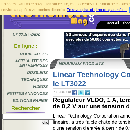
En poursuivant votre navigation sur ce site, vous acceptez l'utilisation de cookie
services adaptés à vos centres d'intérêts.
En savoir plus et gérer ces paramètres
.
accueil
.
abo
N°177-Juin2026
En ligne :
NOUVEAUTÉS
ACTUALITÉ DES
NOUVEAUX PRODUITS
ENTREPRISES
DOSSIERS
Linear Technology C
TECHNIQUES
le LT3022
VIDÉOS
Partagez sur
PETITES ANNONCES
Régulateur VLDO, 1 A, tens
EDITIONS PAPIER
de 0,2 V sur une tension d’
Rechercher
Linear Technology Corporation anno
linéaire, à très faible chute de ten
d’une tension d’entrée à partir de 0