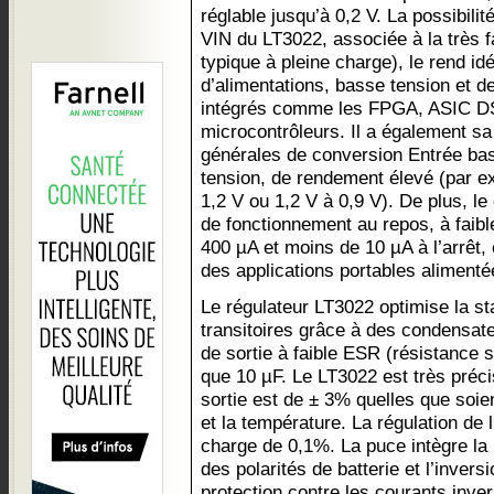
réglable jusqu’à 0,2 V. La possibilit
VIN du LT3022, associée à la très f
typique à pleine charge), le rend idé
d’alimentations, basse tension et de 
intégrés comme les FPGA, ASIC DS
microcontrôleurs. Il a également sa
générales de conversion Entrée bas
tension, de rendement élevé (par ex
1,2 V ou 1,2 V à 0,9 V). De plus, 
de fonctionnement au repos, à fai
400 µA et moins de 10 µA à l’arrêt,
des applications portables alimentée
Le régulateur LT3022 optimise la sta
transitoires grâce à des condensate
de sortie à faible ESR (résistance s
que 10 µF. Le LT3022 est très précis
sortie est de ± 3% quelles que soien
et la température. La régulation de 
charge de 0,1%. La puce intègre la p
des polarités de batterie et l’invers
protection contre les courants inver