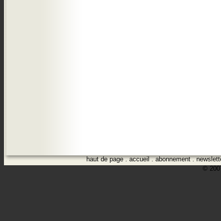
haut de page
.
accueil
.
abonnement
.
newslett
© 2007