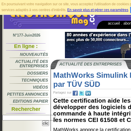
En poursuivant votre navigation sur ce site, vous acceptez l'utilisation de cookie
services adaptés à vos centres d'intérêts.
En savoir plus et gérer ces paramètres
.
accueil
.
abo
N°177-Juin2026
En ligne :
NOUVEAUTÉS
ACTUALITÉ DES
ACTUALITÉ DES ENTREPRISES
ENTREPRISES
DOSSIERS
MathWorks Simulink P
TECHNIQUES
par TÜV SÜD
VIDÉOS
Partagez sur
PETITES ANNONCES
Cette certification aide le
EDITIONS PAPIER
développer des logiciels 
Rechercher
commande à haute intégri
les normes CEI 61508 et C
MathWorks annonce la certificatio