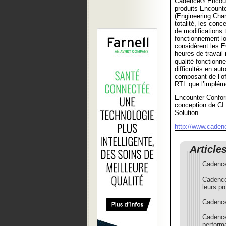
Cadence® Encount
produits Encounte
(Engineering Chan
totalité, les co
de modifications
fonctionnement lo
considèrent les 
heures de travail 
qualité fonctionn
difficultés en au
composant de l’o
RTL que l’implém
Encounter Confor
conception de CI
Solution.
http://www.cade
Article
Cadence
Cadence
leurs pr
Cadence
Cadence
performa