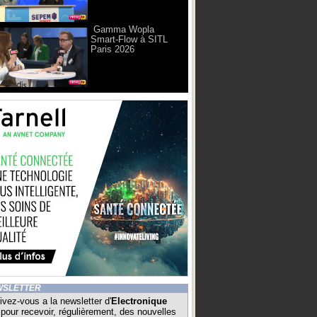
Gamma Wopla
Smart-Flow à SITL
Paris 2026
WSLETTER
ivez-vous a la newsletter d'
Electronique
pour recevoir, régulièrement, des nouvelles