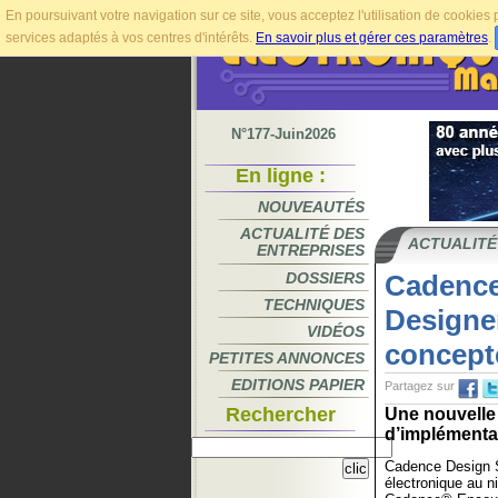
En poursuivant votre navigation sur ce site, vous acceptez l'utilisation de cookie
services adaptés à vos centres d'intérêts.
En savoir plus et gérer ces paramètres
.
N°177-Juin2026
En ligne :
NOUVEAUTÉS
ACTUALITÉ DES
ACTUALITÉ
ENTREPRISES
DOSSIERS
Cadence
TECHNIQUES
Designer
VIDÉOS
concept
PETITES ANNONCES
EDITIONS PAPIER
Partagez sur
Rechercher
Une nouvelle
d’implémenta
Cadence Design S
électronique au n