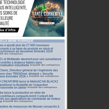
S LA MÊME RUBRIQUE
ey a ajouté plus de 27 000 nouveaux
sants à sa ligne de produits en stock et
ournisseurs au deuxième trimestre 2026
lité des entreprises
1 et WoMaster œuvrent pour une surveillance
 contrôle à distance fiables dans
omatisation industrielle
Actualité des entreprises
Davis, Directeur général de l’ingénierie des
ions chez TRENDnet, désigné « Security
ess Innovator 2026 »
Actualité des entreprises
 CREAFORM lance le MetraSCAN BLACK2
améliorer la flexibilité de l’inspection
sionnelle en atelier
Actualité des entreprises
ba lance la production en série de
ocontrôleurs compacts Arm® Cortex®-M4
inés aux applications de commande de moteur
ue
Actualité des entreprises
centres de ressources de Mouser consacrés à