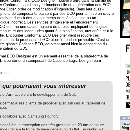
er® Conformal® ECO Designer, nouvelle offre dans la famille de
r Conformal pour l’analyse fonctionnelle et la génération des ECO
ge Order, ordre de modification d’ingénierie). Dans leur quasi-
nceptions de composants passent par des ECO pour la mise en œuvre
 tardives dues à des changements de spécifications ou un
gique incorrect. Les services d’ingénierie et l’encadrement
ECO comme une cause majeure de stress, impliquant de longues
manuel et des incertitudes quant à la planification, aux coûts et à la
elle. Encounter Conformal ECO Designer vient résoudre ces
tomatisant le processus d’ECO et en le rendant prévisible. C’est un
ffre globale Cadence ECO, couvrant aussi bien la conception du
entation du GDS.
mal ECO Designer est un élément essentiel de la plate-forme de
 Encounter et un composant de Cadence Logic Design Team
nce.com
s qui pourraient vous intéresser
 et Arm accélèrent le développement de SoC
 permet à ses clients de procéder avec succès au tape-out de
ojets
 collabore avec Samsung Foundry
NE
Inscr
 accélère la conception des très gros circuits 20 nm de haute
Mag
nce grâce à la toute dernière génération du flot Encounter RTL