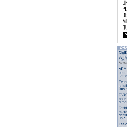
DAN
DigiK
compo
104 f
Actua
ADM2
et un
l’aut
Evan 
solut
Busin
FARO
pour 
dimen
Toshi
micr
dest
uniq
Les 