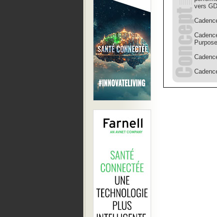
vers GD
Cadence
Cadence
Purpose
Cadence 
Cadence