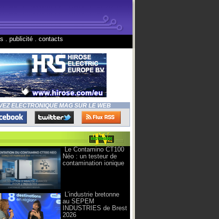
ns
.
publicité
.
contacts
VEZ ELECTRONIQUE MAG SUR LE WEB
Le Contamino CT100
Néo : un testeur de
contamination ionique
L’industrie bretonne
au SEPEM
INDUSTRIES de Brest
2026