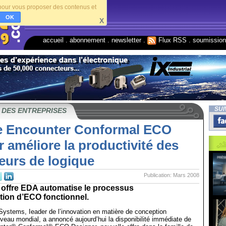
s pour vous proposer des contenus et
OK
X
accueil
.
abonnement
.
newsletter
.
Flux RSS
.
soumissio
SUI
 DES ENTREPRISES
 Encounter Conformal ECO
 améliore la productivité des
eurs de logique
Publication: Mars 2008
 offre EDA automatise le processus
tion d’ECO fonctionnel.
ystems, Ieader de l’innovation en matière de conception
iveau mondial, a annoncé aujourd’hui la disponibilité immédiate de