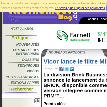
En poursuivant votre navigation sur ce site, vous acceptez l'utilisation de cookie
services adaptés à vos centres d'intérêts.
En savoir plus et gérer ces paramètres
.
accueil
.
abo
N°177-Juin2026
En ligne :
NOUVEAUTÉS
ACTUALITÉ DES
NOUVEAUX PRODUITS
ENTREPRISES
DOSSIERS
Vicor lance le filtre
TECHNIQUES
Partagez sur
VIDÉOS
La division Brick Busines
PETITES ANNONCES
annonce le lancement du f
EDITIONS PAPIER
BRICK, disponible comme 
Rechercher
version intégrée comme m
PRM™...
Points clés :