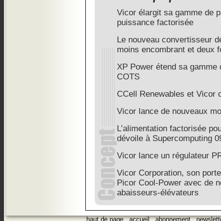
Vicor élargit sa gamme de pr
puissance factorisée
Le nouveau convertisseur de
moins encombrant et deux fo
XP Power étend sa gamme 
COTS
CCell Renewables et Vicor c
Vicor lance de nouveaux m
L’alimentation factorisée po
dévoile à Supercomputing 0
Vicor lance un régulateur 
Vicor Corporation, son porte
Picor Cool-Power avec de n
abaisseurs-élévateurs
haut de page
.
accueil
.
abonnement
.
newslett