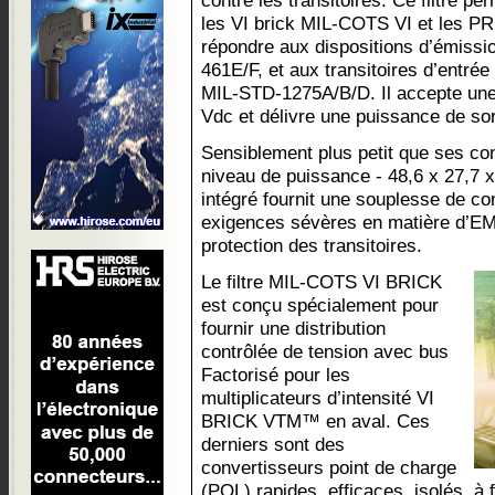
contre les transitoires. Ce filtre pe
les VI brick MIL-COTS VI et les PR
répondre aux dispositions d’émissi
461E/F, et aux transitoires d’entr
MIL-STD-1275A/B/D. Il accepte une 
Vdc et délivre une puissance de so
Sensiblement plus petit que ses c
niveau de puissance - 48,6 x 27,7
intégré fournit une souplesse de co
exigences sévères en matière d’EMI
protection des transitoires.
Le filtre MIL-COTS VI BRICK
est conçu spécialement pour
fournir une distribution
contrôlée de tension avec bus
Factorisé pour les
multiplicateurs d’intensité VI
BRICK VTM™ en aval. Ces
derniers sont des
convertisseurs point de charge
(POL) rapides, efficaces, isolés, à f