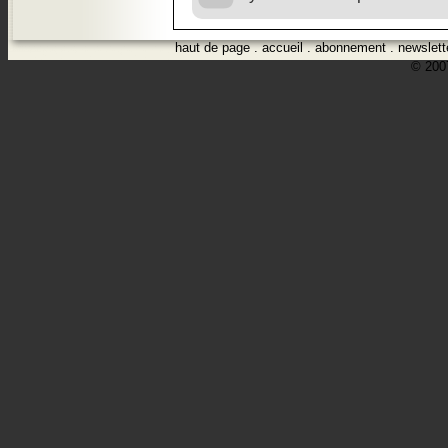
haut de page
.
accueil
.
abonnement
.
newslett
© 2007