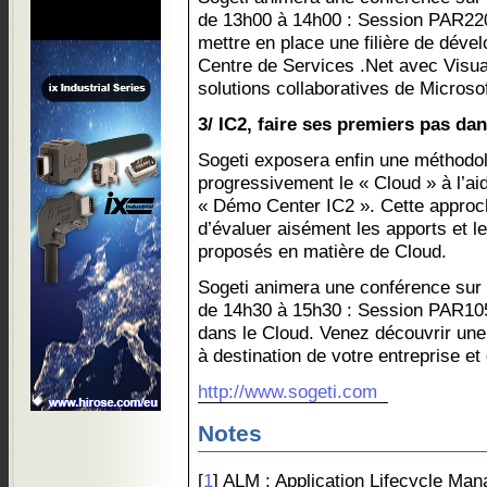
de 13h00 à 14h00 : Session PAR220
mettre en place une filière de dév
Centre de Services .Net avec Visua
solutions collaboratives de Microsof
3/ IC2, faire ses premiers pas da
Sogeti exposera enfin une méthodol
progressivement le « Cloud » à l’a
« Démo Center IC2 ». Cette approc
d’évaluer aisément les apports et l
proposés en matière de Cloud.
Sogeti animera une conférence sur c
de 14h30 à 15h30 : Session PAR105
dans le Cloud. Venez découvrir une
à destination de votre entreprise et
http://www.sogeti.com
Notes
[
1
] ALM : Application Lifecycle Ma