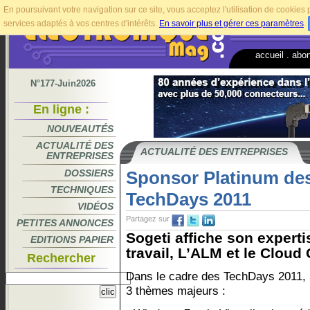
En poursuivant votre navigation sur ce site, vous acceptez l'utilisation de cookie
services adaptés à vos centres d'intérêts.
En savoir plus et gérer ces paramètres
.
accueil
.
abo
N°177-Juin2026
En ligne :
NOUVEAUTÉS
ACTUALITÉ DES
ACTUALITÉ DES ENTREPRISES
ENTREPRISES
DOSSIERS
Sponsor Platinum des
TECHNIQUES
TechDays 2011
VIDÉOS
Partagez sur
PETITES ANNONCES
Sogeti affiche son experti
EDITIONS PAPIER
travail, L’ALM et le Cloud
Rechercher
Dans le cadre des TechDays 2011, S
3 thèmes majeurs :