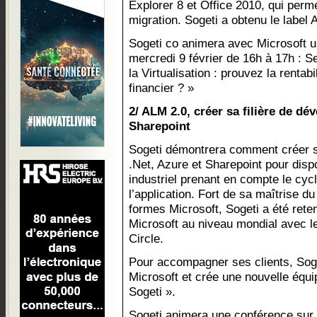
Explorer 8 et Office 2010, qui perme
migration. Sogeti a obtenu le label 
Sogeti co animera avec Microsoft u
mercredi 9 février de 16h à 17h : 
la Virtualisation : prouvez la rentabi
financier ? »
2/ ALM 2.0, créer sa filière de d
Sharepoint
Sogeti démontrera comment créer s
.Net, Azure et Sharepoint pour disp
industriel prenant en compte le cyc
l’application. Fort de sa maîtrise d
formes Microsoft, Sogeti a été ret
Microsoft au niveau mondial avec le
Circle.
Pour accompagner ses clients, Soge
Microsoft et crée une nouvelle équi
Sogeti ».
Sogeti animera une conférence sur c