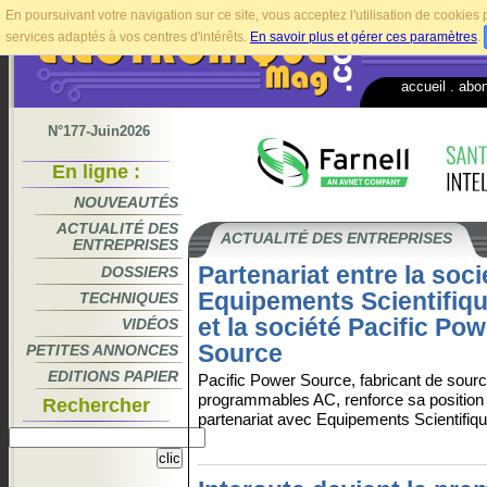
En poursuivant votre navigation sur ce site, vous acceptez l'utilisation de cookie
services adaptés à vos centres d'intérêts.
En savoir plus et gérer ces paramètres
.
accueil
.
abo
N°177-Juin2026
En ligne :
NOUVEAUTÉS
ACTUALITÉ DES
ACTUALITÉ DES ENTREPRISES
ENTREPRISES
Partenariat entre la soci
DOSSIERS
Equipements Scientifiqu
TECHNIQUES
et la société Pacific Pow
VIDÉOS
Source
PETITES ANNONCES
EDITIONS PAPIER
Pacific Power Source, fabricant de sour
programmables AC, renforce sa position 
Rechercher
partenariat avec Equipements Scientifiqu