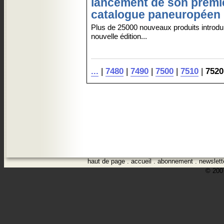
lancement de son premi
catalogue paneuropéen
Plus de 25000 nouveaux produits introdui
nouvelle édition...
...
|
7480
|
7490
|
7500
|
7510
|
7520
haut de page
.
accueil
.
abonnement
.
newslett
© 2007