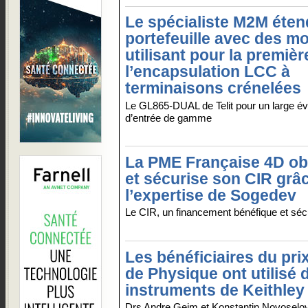
Le spécialiste M2M éten
portefeuille avec des m
utilisant pour la premièr
l’encapsulation LCC à
terminaisons crénelées
Le GL865-DUAL de Telit pour un large éve
d’entrée de gamme
La PME Française 4D ob
et sécurise son CIR grâ
l’expertise de Sogedev
Le CIR, un financement bénéfique et sécu
Les bénéficiaires du pri
de Physique ont utilisé 
instruments de Keithley
Drs Andre Geim et Konstantin Novoselov 