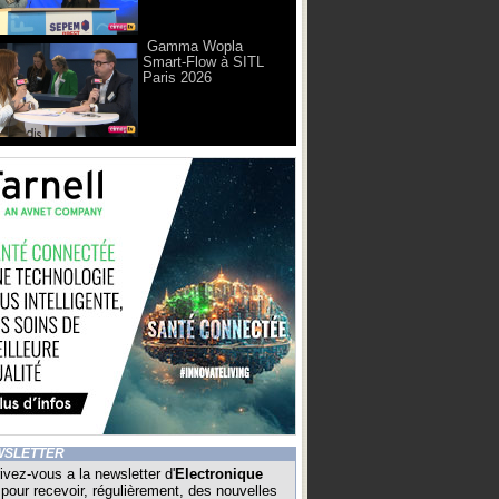
Gamma Wopla
Smart-Flow à SITL
Paris 2026
WSLETTER
ivez-vous a la newsletter d'
Electronique
pour recevoir, régulièrement, des nouvelles