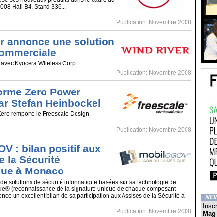
se ses nouveaux produits dans le cadre du
2008 Hall B4, Stand 336...
Publication: Novembre 2008
r annonce une solution
commerciale
t avec Kyocera Wireless Corp...
Publication: Novembre 2008
forme Zero Power
par Stefan Heinbockel
Zero remporte le Freescale Design
Publication: Novembre 2008
 : bilan positif aux
e la Sécurité
que à Monaco
 de solutions de sécurité informatique basées sur sa technologie de
e® (reconnaissance de la signature unique de chaque composant
nce un excellent bilan de sa participation aux Assises de la Sécurité à
NE
Inscr
Publication: Novembre 2008
Mag