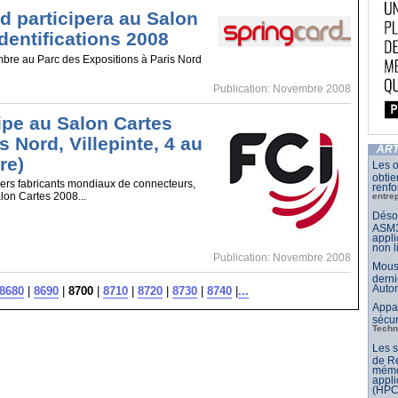
d participera au Salon
dentifications 2008
mbre au Parc des Expositions à Paris Nord
Publication: Novembre 2008
cipe au Salon Cartes
s Nord, Villepinte, 4 au
ART
re)
Les o
obtie
iers fabricants mondiaux de connecteurs,
renfo
lon Cartes 2008...
entre
Désor
ASM3
appli
non l
Publication: Novembre 2008
Mouse
derni
Auto
8680
|
8690
|
8700
|
8710
|
8720
|
8730
|
8740
|
...
Appar
sécur
Techn
Les 
de Re
mémo
appli
(HPC