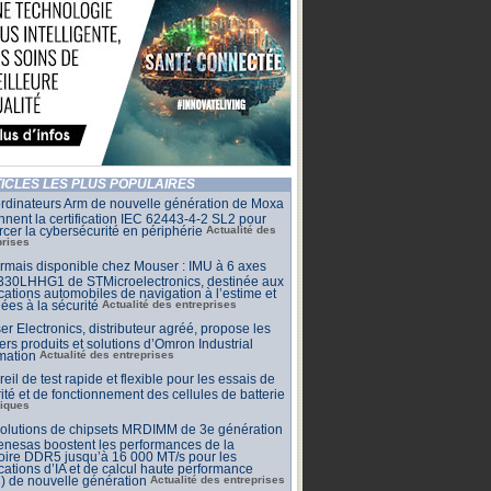
ICLES LES PLUS POPULAIRES
rdinateurs Arm de nouvelle génération de Moxa
nnent la certification IEC 62443-4-2 SL2 pour
rcer la cybersécurité en périphérie
Actualité des
prises
mais disponible chez Mouser : IMU à 6 axes
30LHHG1 de STMicroelectronics, destinée aux
cations automobiles de navigation à l’estime et
iées à la sécurité
Actualité des entreprises
r Electronics, distributeur agréé, propose les
ers produits et solutions d’Omron Industrial
mation
Actualité des entreprises
eil de test rapide et flexible pour les essais de
ité et de fonctionnement des cellules de batterie
iques
solutions de chipsets MRDIMM de 3e génération
nesas boostent les performances de la
ire DDR5 jusqu’à 16 000 MT/s pour les
cations d’IA et de calcul haute performance
) de nouvelle génération
Actualité des entreprises