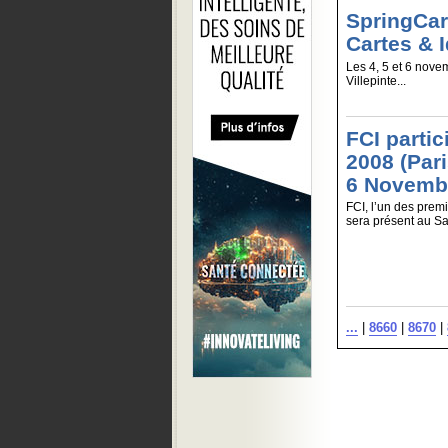
SpringCar
Cartes & I
Les 4, 5 et 6 nove
Villepinte...
FCI parti
2008 (Pari
6 Novemb
FCI, l’un des prem
sera présent au Sa
...
|
8660
|
8670
|