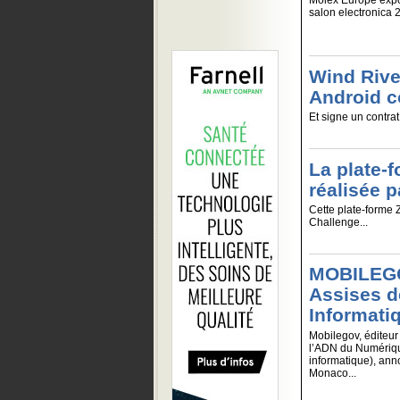
Molex Europe expo
salon electronica 
Wind Rive
Android 
Et signe un contra
La plate-
réalisée 
Cette plate-forme 
Challenge...
MOBILEGOV
Assises d
Informati
Mobilegov, éditeur
l’ADN du Numériqu
informatique), anno
Monaco...