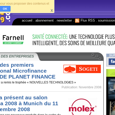
s pour vous proposer des contenus et
OK
X
accueil
.
abonnement
.
newsletter
.
Flux RSS
.
soumissio
SUI
 DES ENTREPRISES
des premiers
ional Microfinance
 DE PLANET FINANCE
I a remis le trophée « NOUVELLES TECHNOLOGIES »
Publication: Novembre 2008
a présent au salon
ca 2008 à Munich du 11
vembre 2008