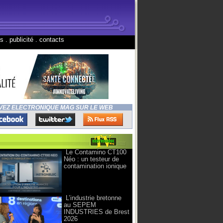
ns
.
publicité
.
contacts
VEZ ELECTRONIQUE MAG SUR LE WEB
Le Contamino CT100
Néo : un testeur de
contamination ionique
L’industrie bretonne
au SEPEM
INDUSTRIES de Brest
2026