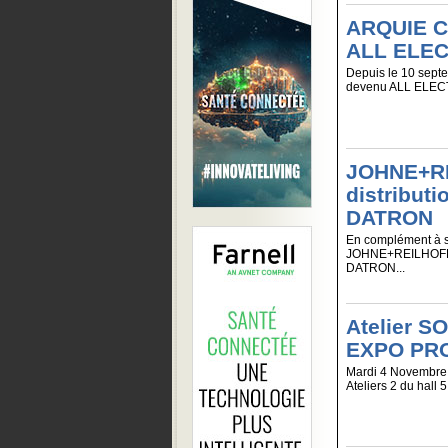
ARQUIE C
ALL ELE
Depuis le 10 se
devenu ALL ELEC
JOHNE+RE
distribut
DATRON
En complément à
JOHNE+REILHOFER 
DATRON...
Atelier S
EXPO PR
Mardi 4 Novembre
Ateliers 2 du hall 5.