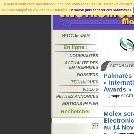
En poursuivant votre navigation sur ce site, vous acceptez l'utilisation de cookie
services adaptés à vos centres d'intérêts.
En savoir plus et gérer ces paramètres
.
N°177-Juin2026
En ligne :
NOUVEAUTÉS
ACTUALITÉ DES
ACTUALITÉ
ENTREPRISES
Palmarès 
DOSSIERS
« Internat
TECHNIQUES
Awards »
VIDÉOS
PETITES ANNONCES
Le groupe SOGET
EDITIONS PAPIER
Rechercher
Molex ser
Electroni
au 14 No