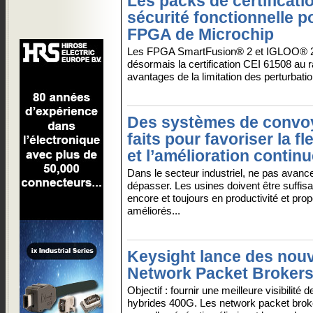
Les packs de certificati
sécurité fonctionnelle p
FPGA de Microchip
Les FPGA SmartFusion® 2 et IGLOO® 
désormais la certification CEI 61508 au 
avantages de la limitation des perturbatio
Des systèmes de convo
faits pour favoriser la fle
et l’amélioration contin
Dans le secteur industriel, ne pas avancer
dépasser. Les usines doivent être suffis
encore et toujours en productivité et pr
améliorés...
Keysight lance des nou
Network Packet Broker
Objectif : fournir une meilleure visibilité
hybrides 400G. Les network packet brok