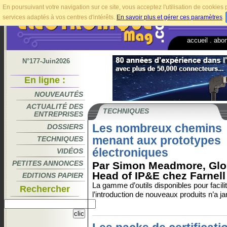
En poursuivant votre navigation sur ce site, vous acceptez l'utilisation de cookie
services adaptés à vos centres d'intérêts.
En savoir plus et gérer ces paramètres
.
accueil
.
abo
N°177-Juin2026
En ligne :
NOUVEAUTÉS
ACTUALITÉ DES
TECHNIQUES
ENTREPRISES
Les nombreux chemins
DOSSIERS
menant aux prototypes
TECHNIQUES
électroniques
VIDÉOS
PETITES ANNONCES
Par Simon Meadmore, Glo
Head of IP&E chez Farnell
EDITIONS PAPIER
La gamme d’outils disponibles pour facili
Rechercher
l’introduction de nouveaux produits n’a j