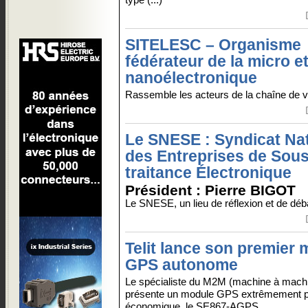
SITELESC – Organisme
fédérateur de la micro e
nanoélectronique
Rassemble les acteurs de la chaîne de v
Le SNESE : Syndicat Nat
des Entreprises de Sous
traitance Électronique
Président : Pierre BIGOT
Le SNESE, un lieu de réflexion et de déba
Telit lance son premier
GPS autonome
Le spécialiste du M2M (machine à mach
présente un module GPS extrêmement p
économique, le SE867-AGPS...