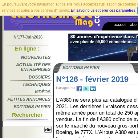
En poursuivant votre navigation sur ce site, vous acceptez l'utilisation de cookie
services adaptés à vos centres d'intérêts.
En savoir plus et gérer ces paramètres
.
accueil
.
abo
N°177-Juin2026
En ligne :
NOUVEAUTÉS
ACTUALITÉ DES
EDITIONS PAPIER
ENTREPRISES
DOSSIERS
N°126 - février 2019
TECHNIQUES
Partagez sur
VIDÉOS
PETITES ANNONCES
L’A380 ne sera plus au catalogue d
2021. Les dernières livraisons cess
EDITIONS PAPIER
même année pour un total de 250 a
Rechercher
vendus. La fin de l’A380 coïncide av
sur le marché du nouveau gros-por
Boeing, le 777X. L’Airbus A380 est 