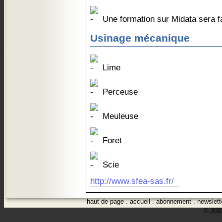
Une formation sur Midata sera f
Usinage mécanique
Lime
Perceuse
Meuleuse
Foret
Scie
http://www.sfea-sas.fr/
haut de page
.
accueil
.
abonnement
.
newslett
© 2007