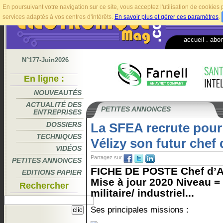
En poursuivant votre navigation sur ce site, vous acceptez l'utilisation de cookie
services adaptés à vos centres d'intérêts.
En savoir plus et gérer ces paramètres
.
accueil
.
abo
N°177-Juin2026
En ligne :
NOUVEAUTÉS
ACTUALITÉ DES
PETITES ANNONCES
ENTREPRISES
DOSSIERS
La SFEA recrute pour 
TECHNIQUES
Vélizy son futur chef d
VIDÉOS
Partagez sur
PETITES ANNONCES
FICHE DE POSTE Chef d’Ate
EDITIONS PAPIER
Mise à jour 2020 Niveau = 
Rechercher
militaire/ industriel...
Ses principales missions :