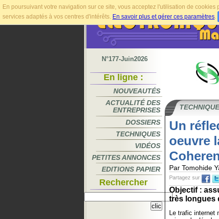
En poursuivant votre navigation sur ce site, vous acceptez l'utilisation de cookie
services adaptés à vos centres d'intérêts.
En savoir plus et gérer ces paramètres
.
N°177-Juin2026
En ligne :
NOUVEAUTÉS
ACTUALITÉ DES
TECHNIQU
ENTREPRISES
DOSSIERS
Un réfle
TECHNIQUES
oeuvre 
VIDÉOS
Cohere
PETITES ANNONCES
Par Tomohide Ya
EDITIONS PAPIER
Partagez sur
Rechercher
Objectif : as
très longues d
Le trafic interne