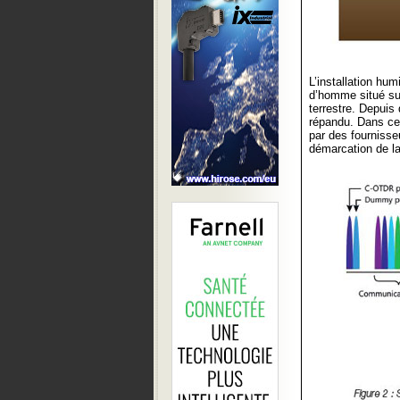
L’installation hu
d’homme situé sur 
terrestre. Depuis
répandu. Dans ce 
par des fournisse
démarcation de la