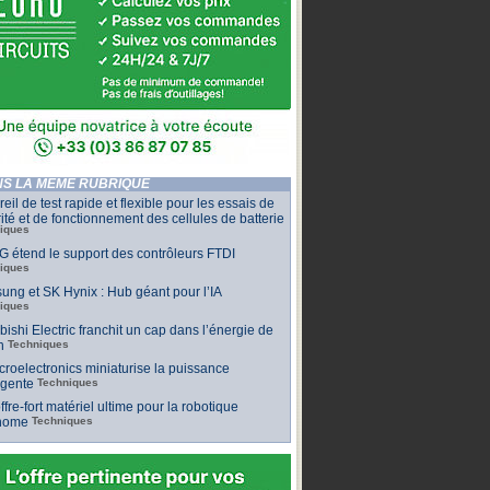
S LA MÊME RUBRIQUE
eil de test rapide et flexible pour les essais de
ité et de fonctionnement des cellules de batterie
iques
 étend le support des contrôleurs FTDI
iques
ng et SK Hynix : Hub géant pour l’IA
iques
bishi Electric franchit un cap dans l’énergie de
n
Techniques
roelectronics miniaturise la puissance
ligente
Techniques
ffre-fort matériel ultime pour la robotique
nome
Techniques