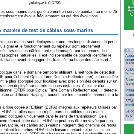
bles sous-marins sont généralement en service pendant au moins 25
’atterrissement évolue fréquemment au gré des évolutions
 matière de test de câbles sous-marins
s sous-marins sont déployés sur une très longue distance, la perte
u signal et le fonctionnement du répéteur sont étroitement
DAN
, dès lors que les câbles sont endommagés par les ancres des
astrophes naturelles, il est indispensable de pouvoir identifier le
Appar
éfaillance avant d’engager des frais liés au tirage des câbles et à
sécur
Techn
XJTAG
optique dans le domaine temporel utilisant la méthode de détection
Techn
R pour Coherent Optical Time Domain Reflectometer) est considéré
Samsu
t le plus approprié pour localiser avec précision des défauts sur un
Techn
s-marin déployé sur de très longues distances. A l’instar d’un
ditionnel (OTDR pour Optical Time Domain Reflectometer), il détecte
Mitsu
fusio
ffusée ar diffusion Rayleigh, causée par les impuretés inhérentes à la
STMic
intel
s à fibre dopée à l’Erbium (EDFA) intégrés aux répéteurs utilisés par
Le co
 EDFA installés dans les répétiteurs des câbles sous-marin
auto
gnaux optiques uniquement dans le sens de transmission. Cela
umière rétrodiffusée dans l’EDFA ne peut pas être renvoyée par son
 En revanche, les câbles sous-marins intègrent des chemins de retour
ui relient les sorties EDFA de la liaison montante et de la liaison