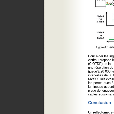
Pour aider les in
Anritsu propose l
(C-OTDR) de la s
une résolution de
(jusqu’à 20 000 k
intervalles de 80
MW90010B évalue l
les pertes dues à
lumineuse accorda
plage de longueur
câbles sous-mar
Conclusion
Un réflectomètre