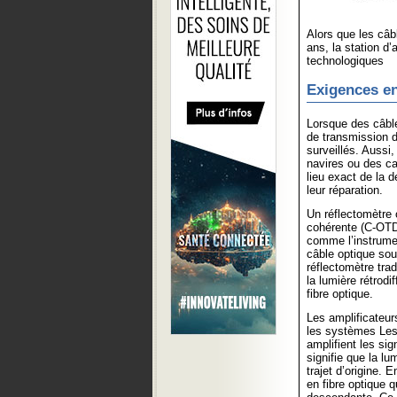
Alors que les câ
ans, la station d
technologiques
Exigences en
Lorsque des câble
de transmission d
surveillés. Aussi
navires ou des cat
lieu exact de la d
leur réparation.
Un réflectomètre 
cohérente (C-OTD
comme l’instrumen
câble optique sou
réflectomètre tra
la lumière rétrodi
fibre optique.
Les amplificateur
les systèmes Les
amplifient les si
signifie que la l
trajet d’origine.
en fibre optique q