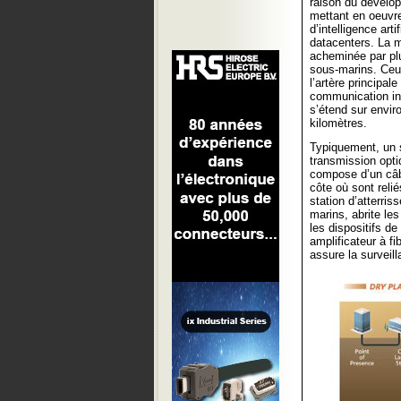
raison du dévelop
mettant en oeuvr
d’intelligence arti
datacenters. La m
acheminée par pl
sous-marins. Ceux
l’artère principal
communication int
s’étend sur enviro
kilomètres.
Typiquement, un
transmission opt
compose d’un câbl
côte où sont reli
station d’atterri
marins, abrite le
les dispositifs de
amplificateur à f
assure la surveill