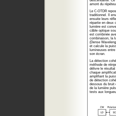
descendante. Ce q
amont du répéteur 
Le C-OTDR repose
traditionnel. Il 
ensuite leurs réfl
répartie en deux 
lumière est conve
câble optique sou
est combinée avec
combinaison, la l
(Dense Wavelength
et calcule la pui
lumineuses entre 
son écran.
La détection cohé
méthode de réinje
délivre le résult
chaque amplifica
amplifiant la pui
de détection cohé
dessous du bruit
de la lumière pul
tests aux longue