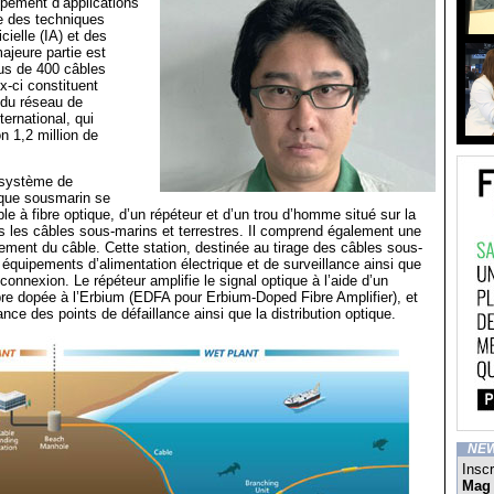
pement d’applications
e des techniques
ficielle (IA) et des
ajeure partie est
us de 400 câbles
-ci constituent
e du réseau de
ernational, qui
n 1,2 million de
 système de
ique sousmarin se
e à fibre optique, d’un répéteur et d’un trou d’homme situé sur la
és les câbles sous-marins et terrestres. Il comprend également une
ssement du câble. Cette station, destinée au tirage des câbles sous-
s équipements d’alimentation électrique et de surveillance ainsi que
 connexion. Le répéteur amplifie le signal optique à l’aide d’un
ibre dopée à l’Erbium (EDFA pour Erbium-Doped Fibre Amplifier), et
ance des points de défaillance ainsi que la distribution optique.
NE
Inscr
Mag