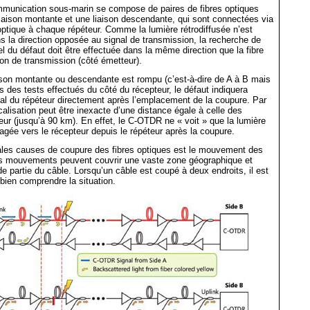
munication sous-marin se compose de paires de fibres optiques
aison montante et une liaison descendante, qui sont connectées via
 optique à chaque répéteur. Comme la lumière rétrodiffusée n’est
 la direction opposée au signal de transmission, la recherche de
l du défaut doit être effectuée dans la même direction que la fibre
ison de transmission (côté émetteur).
aison montante ou descendante est rompu (c’est-à-dire de A à B mais
rs des tests effectués du côté du récepteur, le défaut indiquera
al du répéteur directement après l’emplacement de la coupure. Par
calisation peut être inexacte d’une distance égale à celle des
eur (jusqu’à 90 km). En effet, le C-OTDR ne « voit » que la lumière
pagée vers le récepteur depuis le répéteur après la coupure.
pales causes de coupure des fibres optiques est le mouvement des
s mouvements peuvent couvrir une vaste zone géographique et
de partie du câble. Lorsqu’un câble est coupé à deux endroits, il est
 bien comprendre la situation.