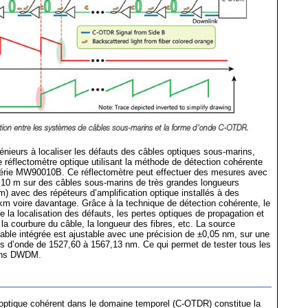
génieurs à localiser les défauts des câbles optiques sous-marins,
e réflectomètre optique utilisant la méthode de détection cohérente
érie MW90010B. Ce réflectomètre peut effectuer des mesures avec
 10 m sur des câbles sous-marins de très grandes longueurs
m) avec des répéteurs d’amplification optique installés à des
 km voire davantage. Grâce à la technique de détection cohérente, le
a localisation des défauts, les pertes optiques de propagation et
 la courbure du câble, la longueur des fibres, etc. La source
ble intégrée est ajustable avec une précision de ±0,05 nm, sur une
s d’onde de 1527,60 à 1567,13 nm. Ce qui permet de tester tous les
ins DWDM.
 optique cohérent dans le domaine temporel (C-OTDR) constitue la