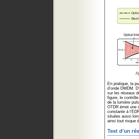
En pratique, la p
d’onde DWDM. D’au
sur les réseaux d
figure, le contrôl
de la lumière pul
OTDR émet une son
constante à l’ED
situées aussi lo
ainsi tout risque
Test d’un ré