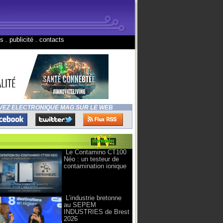
ns
.
publicité
.
contacts
VEZ ELECTRONIQUE MAG SUR LE WEB
Le Contamino CT100
Néo : un testeur de
contamination ionique
L’industrie bretonne
au SEPEM
INDUSTRIES de Brest
2026