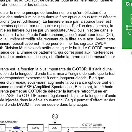
ui permet au C-OTDR de détecter toute la lumière rétrodiffusée en
afin d’identifier les défauts.
 sur le même principe de fonctionnement qu’un réflectomètre
envoie des ondes lumineuses dans la fibre optique sous test et détecte
exions (ou rétrodiffusion). La lumière émise par la source laser est
chemins optiques par un coupleur optique. Par l’un des chemins, la
rtie en lumière pulsée par un modulateur A/O puis injectée dans le
s-marin. La lumière de l’autre chemin, appelé oscillateur local (OL),
 la lumière rétrodiffusée revenant de la fibre sous test. Avant cette
umière rétrodiffusée est filtrée pour éliminer les signaux DWDM
 Division Multiplexing) actifs ainsi que le bruit. Le C-OTDR mesure
ssance de la lumière de battement, qui correspond aux interférences
les deux ondes lumineuses, et affiche la forme d’onde mesurée sur
rente est la fonction la plus importante du C-OTDR. Il s’agit d’une
ction de la longueur d’onde transmise à l’origine de sorte que le test
at correspondant exactement à cette longueur d’onde. Bien que
teur d’un réseau sous-marin augmente la puissance optique tout en
ssance du bruit ASE (Amplified Spontaneous Emission), la méthode
rente permet au COTDR de détecter la lumière rétrodiffusée en
 de l’ASE. Le C-OTDR permet également d’ajuster la longueur d’onde
sée injectée dans le câble sous-marin. Ce qui permet d’effectuer des
urs d’onde DWDM mises en oeuvre dans la pratique.