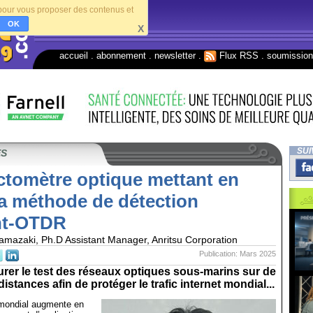
s pour vous proposer des contenus et
OK
X
accueil
.
abonnement
.
newsletter
.
Flux RSS
.
soumissio
SUI
ES
ctomètre optique mettant en
la méthode de détection
nt-OTDR
mazaki, Ph.D Assistant Manager, Anritsu Corporation
Publication: Mars 2025
surer le test des réseaux optiques sous-marins sur de
istances afin de protéger le trafic internet mondial...
t mondial augmente en