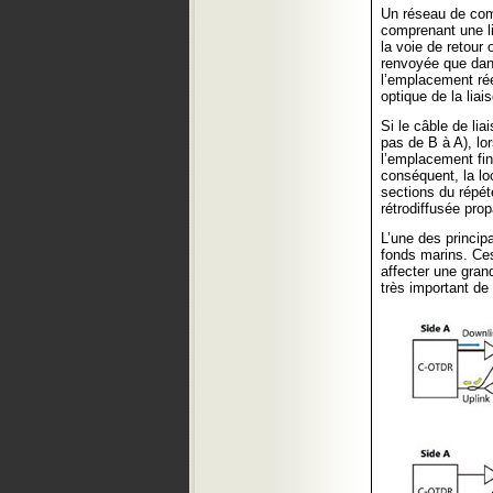
Un réseau de com
comprenant une li
la voie de retour
renvoyée que dans
l’emplacement rée
optique de la lia
Si le câble de li
pas de B à A), lo
l’emplacement fin
conséquent, la lo
sections du répét
rétrodiffusée pro
L’une des princi
fonds marins. Ce
affecter une gran
très important de