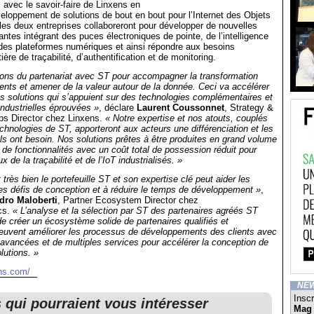
avec le savoir-faire de Linxens en
eloppement de solutions de bout en bout pour l’Internet des Objets
les deux entreprises collaboreront pour développer de nouvelles
antes intégrant des puces électroniques de pointe, de l’intelligence
 et des plateformes numériques et ainsi répondre aux besoins
ère de traçabilité, d’authentification et de monitoring.
rons du partenariat avec ST pour accompagner la transformation
lients et amener de la valeur autour de la donnée. Ceci va accélérer
s solutions qui s’appuient sur des technologies complémentaires et
ndustrielles éprouvées »
, déclare
Laurent Coussonnet
, Strategy &
ps Director chez Linxens.
« Notre expertise et nos atouts, couplés
echnologies de ST, apporteront aux acteurs une différenciation et les
ils ont besoin. Nos solutions prêtes à être produites en grand volume
 de fonctionnalités avec un coût total de possession réduit pour
x de la traçabilité et de l’IoT industrialisés. »
très bien le portefeuille ST et son expertise clé peut aider les
 les défis de conception et à réduire le temps de développement »
,
dro Maloberti
, Partner Ecosystem Director chez
cs.
« L’analyse et la sélection par ST des partenaires agréés ST
e créer un écosystème solide de partenaires qualifiés et
euvent améliorer les processus de développements des clients avec
avancées et de multiples services pour accélérer la conception de
olutions. »
ens.com/
NE
Inscr
s qui pourraient vous intéresser
Mag