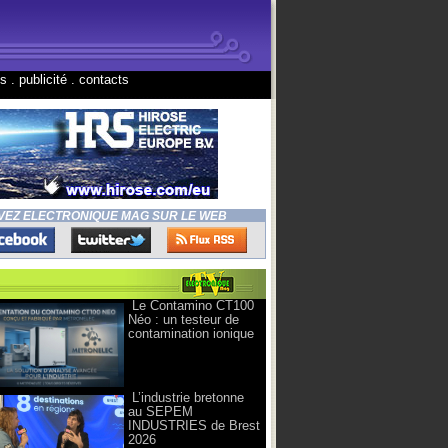
ns
.
publicité
.
contacts
VEZ ELECTRONIQUE MAG SUR LE WEB
Le Contamino CT100
Néo : un testeur de
contamination ionique
L’industrie bretonne
au SEPEM
INDUSTRIES de Brest
2026