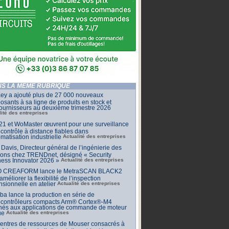
S LA MÊME RUBRIQUE
ey a ajouté plus de 27 000 nouveaux
sants à sa ligne de produits en stock et
ournisseurs au deuxième trimestre 2026
lité des entreprises
1 et WoMaster œuvrent pour une surveillance
 contrôle à distance fiables dans
omatisation industrielle
Actualité des entreprises
Davis, Directeur général de l’ingénierie des
ions chez TRENDnet, désigné « Security
ess Innovator 2026 »
Actualité des entreprises
 CREAFORM lance le MetraSCAN BLACK2
améliorer la flexibilité de l’inspection
sionnelle en atelier
Actualité des entreprises
ba lance la production en série de
ocontrôleurs compacts Arm® Cortex®-M4
inés aux applications de commande de moteur
ue
Actualité des entreprises
centres de ressources de Mouser consacrés à