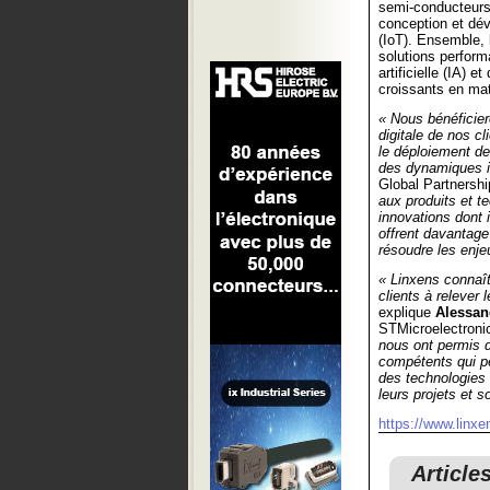
semi-conducteurs 
conception et dév
(IoT). Ensemble, 
solutions perform
artificielle (IA)
croissants en mati
« Nous bénéficie
digitale de nos c
le déploiement de
des dynamiques i
Global Partnershi
aux produits et t
innovations dont 
offrent davantage
résoudre les enjeu
« Linxens connaît 
clients à relever
explique
Alessan
STMicroelectroni
nous ont permis d
compétents qui p
des technologies 
leurs projets et s
https://www.linx
Article