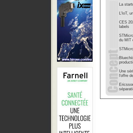
La start
L’IoT, u
CES 202
labels
STMicro
du MIT 
STMicro
Bluechii
product
Une sér
l'offre 
Ericsson
séparat