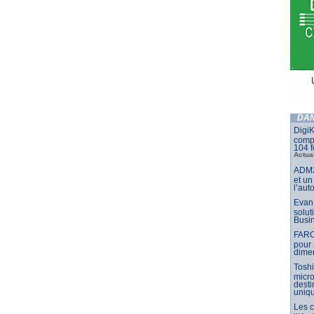
DAN
DigiK
compo
104 f
Actua
ADM2
et un
l’aut
Evan 
solut
Busin
FARO
pour 
dimen
Toshi
micr
dest
uniq
Les 