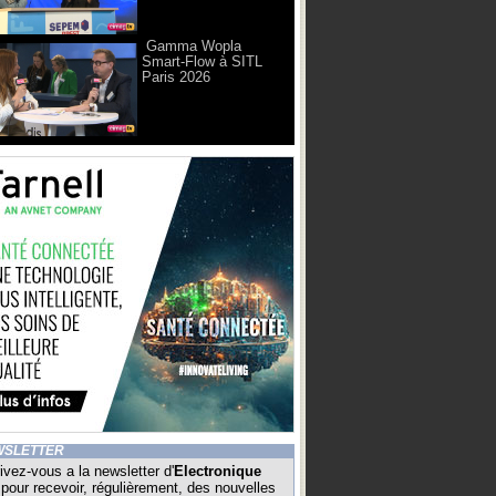
Gamma Wopla
Smart-Flow à SITL
Paris 2026
WSLETTER
ivez-vous a la newsletter d'
Electronique
pour recevoir, régulièrement, des nouvelles