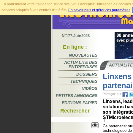
En poursuivant votre navigation sur ce site, vous acceptez l'utilisation de cookie
services adaptés à vos centres d'intérêts.
En savoir plus et gérer ces paramètres
.
N°177-Juin2026
En ligne :
NOUVEAUTÉS
ACTUALITÉ DES
ACTUALITÉ
ENTREPRISES
DOSSIERS
Linxens
TECHNIQUES
partenai
VIDÉOS
Partagez sur
PETITES ANNONCES
Linxens, lead
EDITIONS PAPIER
solutions ba
Rechercher
son intégrat
STMicroelectr
Ce partenariat st
technologique de