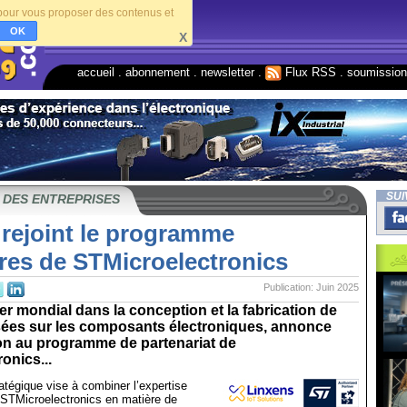
s pour vous proposer des contenus et
OK
X
accueil
.
abonnement
.
newsletter
.
Flux RSS
.
soumissio
SUI
 DES ENTREPRISES
 rejoint le programme
res de STMicroelectronics
Publication: Juin 2025
er mondial dans la conception et la fabrication de
sées sur les composants électroniques, annonce
ion au programme de partenariat de
onics...
ratégique vise à combiner l’expertise
 STMicroelectronics en matière de