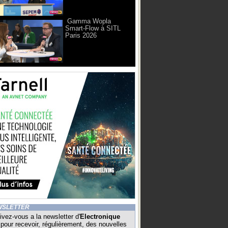
Gamma Wopla
Smart-Flow à SITL
Paris 2026
WSLETTER
ivez-vous a la newsletter d'
Electronique
pour recevoir, régulièrement, des nouvelles