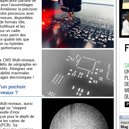
application parfaite de
r pour l’assemblages
Améliorez la précision
 votre processus avec
mesure, disponibles
de formats tôle,
torMount et les
sur un cadre
issez parmi des
e qualité tels que
ain ou hybrides
 performance
s CMS Multi-niveaux,
éfis de sérigraphie en
tifs. Atteignez une
iabilité maximales
ages électroniques !
’un pochoir
iveaux ?
ulti-niveaux, aussi
tagé ou "stepped
euille d’inox
çue pour le dépôt de
NE
r les cartes de
Inscr
 (PCB). Sa
Mag