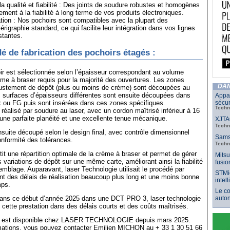
a qualité et fiabilité : Des joints de soudure robustes et homogènes
ement à la fiabilité à long terme de vos produits électroniques.
ation : Nos pochoirs sont compatibles avec la plupart des
rigraphie standard, ce qui facilite leur intégration dans vos lignes
stantes.
é de fabrication des pochoirs étagés :
r est sélectionnée selon l’épaisseur correspondant au volume
rème à braser requis pour la majorité des ouvertures. Les zones
DAN
justement de dépôt (plus ou moins de crème) sont découpées au
 surfaces d’épaisseurs différentes sont ensuite découpées dans
Appar
ox ou FG puis sont insérées dans ces zones spécifiques.
sécur
Techn
réalisé par soudure au laser, avec un cordon maîtrisé inférieur à 16
une parfaite planéité et une excellente tenue mécanique.
XJTAG
Techn
suite découpé selon le design final, avec contrôle dimensionnel
Samsu
onformité des tolérances.
Techn
it une répartition optimale de la crème à braser et permet de gérer
Mitsu
 variations de dépôt sur une même carte, améliorant ainsi la fiabilité
fusio
mblage. Auparavant, laser Technologie utilisait le procédé par
STMic
nt des délais de réalisation beaucoup plus long et une moins bonne
intel
mps.
Le co
dans ce début d’année 2025 dans une DCT PRO 3, laser technologie
auto
i cette prestation dans des délais courts et des coûts maîtrisés.
ie est disponible chez LASER TECHNOLOGIE depuis mars 2025.
rmations, vous pouvez contacter Emilien MICHON au + 33 1 30 51 66