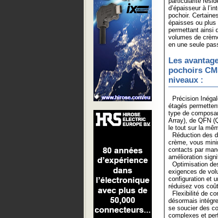
particularité rési
d’épaisseur à l’i
pochoir. Certaine
épaisses ou plus 
permettant ainsi 
volumes de crème 
en une seule pass
Les avantage
pochoirs CM
niveaux :
Précision Inégal
étagés permettent
type de composant,
Array), de QFN (
le tout sur la mê
Réduction des dé
crème, vous minim
contacts par manq
amélioration sign
Optimisation des 
exigences de vol
configuration et 
réduisez vos coût
Flexibilité de co
désormais intégr
se soucier des co
complexes et per