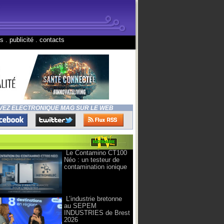
ns
.
publicité
.
contacts
VEZ ELECTRONIQUE MAG SUR LE WEB
Le Contamino CT100
Néo : un testeur de
contamination ionique
L’industrie bretonne
au SEPEM
INDUSTRIES de Brest
2026