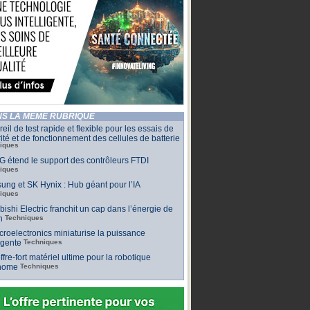
S LA MÊME RUBRIQUE
eil de test rapide et flexible pour les essais de
ité et de fonctionnement des cellules de batterie
iques
 étend le support des contrôleurs FTDI
iques
ng et SK Hynix : Hub géant pour l’IA
iques
bishi Electric franchit un cap dans l’énergie de
n
Techniques
roelectronics miniaturise la puissance
ligente
Techniques
ffre-fort matériel ultime pour la robotique
nome
Techniques