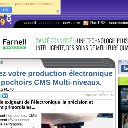
s pour vous proposer des contenus et
OK
X
accueil
.
abonnement
.
newsletter
.
Flux RSS
.
soumissio
SUI
ES
z votre production électronique
 pochoirs CMS Multi-niveaux.
ag N170
Publication: Août 2025
 exigeant de l’électronique, la précision et
ont primordiales...
nt nos pochoirs CMS
vent révolutionner
e sérigraphie,