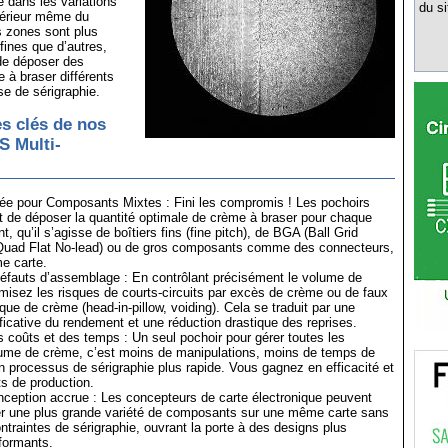
de dans les variations
du si
ntérieur même du
s zones sont plus
fines que d’autres,
de déposer des
à braser différents
e de sérigraphie.
s clés de nos
S Multi-
ée pour Composants Mixtes : Fini les compromis ! Les pochoirs
 de déposer la quantité optimale de crème à braser pour chaque
 qu’il s’agisse de boîtiers fins (fine pitch), de BGA (Ball Grid
Quad Flat No-lead) ou de gros composants comme des connecteurs,
me carte.
fauts d’assemblage : En contrôlant précisément le volume de
isez les risques de courts-circuits par excès de crème ou de faux
ue de crème (head-in-pillow, voiding). Cela se traduit par une
ificative du rendement et une réduction drastique des reprises.
coûts et des temps : Un seul pochoir pour gérer toutes les
ume de crème, c’est moins de manipulations, moins de temps de
un processus de sérigraphie plus rapide. Vous gagnez en efficacité et
s de production.
nception accrue : Les concepteurs de carte électronique peuvent
er une plus grande variété de composants sur une même carte sans
ntraintes de sérigraphie, ouvrant la porte à des designs plus
formants.