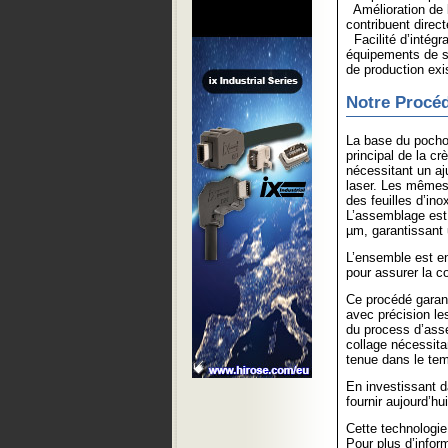
Amélioration de l
contribuent direct
Facilité d’intégr
équipements de sé
de production exi
Notre Procéd
La base du pochoi
principal de la c
nécessitant un a
laser. Les mêmes
des feuilles d’in
L’assemblage est 
µm, garantissant 
L’ensemble est en
pour assurer la c
Ce procédé garant
avec précision les
du process d’asse
collage nécessita
tenue dans le te
En investissant 
fournir aujourd’hu
Cette technolog
Pour plus d’info