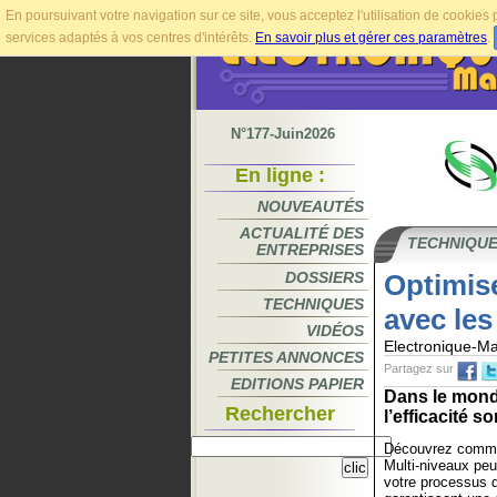
En poursuivant votre navigation sur ce site, vous acceptez l'utilisation de cookie
services adaptés à vos centres d'intérêts.
En savoir plus et gérer ces paramètres
.
N°177-Juin2026
En ligne :
NOUVEAUTÉS
ACTUALITÉ DES
TECHNIQU
ENTREPRISES
DOSSIERS
Optimise
TECHNIQUES
avec les
VIDÉOS
Electronique-M
PETITES ANNONCES
Partagez sur
EDITIONS PAPIER
Dans le monde
Rechercher
l’efficacité s
Découvrez comme
Multi-niveaux peu
votre processus d