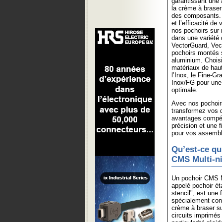
garantissant une 
la crème à brase
des composants. 
et l’efficacité de
nos pochoirs sur 
dans une variété 
VectorGuard, Vec
pochoirs montés 
aluminium. Chois
matériaux de haut
l’Inox, le Fine-Gr
Inox/FG pour une
optimale.
Avec nos pochoir
transformez vos d
avantages compéti
précision et une f
pour vos assembl
Qu’est-ce qu
CMS Multi-n
Un pochoir CMS M
appelé pochoir é
stencil", est une f
spécialement con
crème à braser su
circuits imprimés