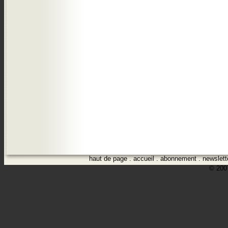
haut de page
.
accueil
.
abonnement
.
newslett
© 2007