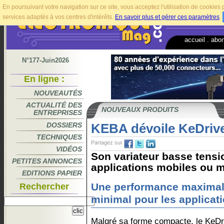
En poursuivant votre navigation sur ce site, vous acceptez l'utilisation de cookie
services adaptés à vos centres d'intérêts.
En savoir plus et gérer ces paramètres
.
accueil
.
abo
N°177-Juin2026
En ligne :
NOUVEAUTÉS
ACTUALITÉ DES
NOUVEAUX PRODUITS
ENTREPRISES
DOSSIERS
KEBA dévoile KeDriv
TECHNIQUES
Partagez sur
VIDÉOS
Son variateur basse tensi
PETITES ANNONCES
applications mobiles ou 
EDITIONS PAPIER
Une performance maximal
Rechercher
minimal pour les applicat
Malgré sa forme compacte, le KeDr