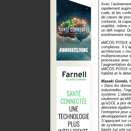
Avec l’avènement 
rapidement augmen
code, et les conf
de cœurs de proc
contexte, la capa
stabilité, même s
un défi majeur. D
extrêmement impo
eMCOS POSIX a é
complexes. Il s’
architecture « mu
multiprocesseur s
processeur avec 
l’augmentation du
eMCOS POSIX offr
fiabilité et le d
Masaki Gondo, C
« Dans les domain
industrielles, l’i
système. L’obtent
seulement qu‘eMC
qu’eSOL a pris d
démontre égalemen
l’entreprise pour 
développement de 
S’appuyant sur c
de systèmes crit
basés sur une vas