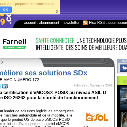
s pour vous proposer des contenus et
OK
X
accueil
.
abonnement
.
newsletter
.
Flux RSS
.
soumissio
SUI
ES
éliore ses solutions SDx
E MAG NUMERO 172
Publication: Novembre 2025
la certification d’eMCOS® POSIX au niveau ASIL D
me ISO 26262 pour la sûreté de fonctionnement
r leader de solutions logicielles embarquées
es marchés automobile et de la mobilité, a le
er que le produit OS de base eMCOS POSIX
ns le kit de développement logiciel eMCOS