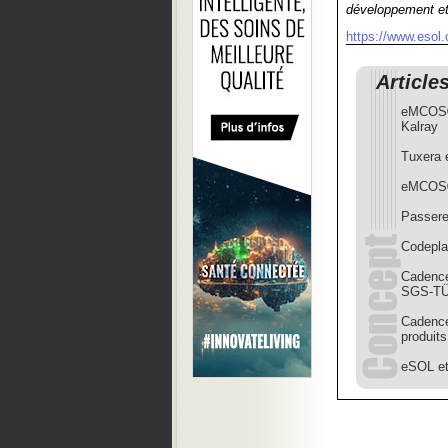
développement et 
https://www.esol
Article
eMCOS® 
Kalray
Tuxera 
eMCOS®
Passere
Codepla
Cadence
SGS-TÜ
Cadence
produits
eSOL et