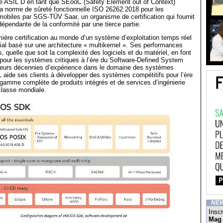
ié ASIL D en tant que SEooC (Safety Element out of Context)
a norme de sûreté fonctionnelle ISO 26262:2018 pour les
mobiles par SGS-TÜV Saar, un organisme de certification qui fournit
dépendante de la conformité par une tierce partie.
emière certification au monde d’un système d’exploitation temps réel
l basé sur une architecture « multikernel ». Ses performances
, quelle que soit la complexité des logiciels et du matériel, en font
e pour les systèmes critiques à l’ère du Software-Defined System
ieurs décennies d’expérience dans le domaine des systèmes
aide ses clients à développer des systèmes compétitifs pour l’ère
amme complète de produits intégrés et de services d’ingénierie
 classe mondiale.
NE
Inscr
Mag