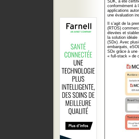
SDK, a été certif
conformément à l
applications auto
une évaluation in
Il s’agit de la pr
(RTOS) commercia
élevées et stables
la solution idéal
(SDx). Avec plus
embarqués, eSOL 
SDx grâce à une g
« full-stack » de