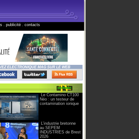
ns
.
publicité
.
contacts
VEZ ELECTRONIQUE MAG SUR LE WEB
Le Contamino CT100
Néo : un testeur de
contamination ionique
L’industrie bretonne
au SEPEM
INDUSTRIES de Brest
2026