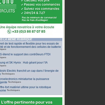
S LA MÊME RUBRIQUE
eil de test rapide et flexible pour les essais de
ité et de fonctionnement des cellules de batterie
iques
 étend le support des contrôleurs FTDI
iques
ng et SK Hynix : Hub géant pour l’IA
iques
bishi Electric franchit un cap dans l’énergie de
n
Techniques
roelectronics miniaturise la puissance
ligente
Techniques
ffre-fort matériel ultime pour la robotique
nome
Techniques