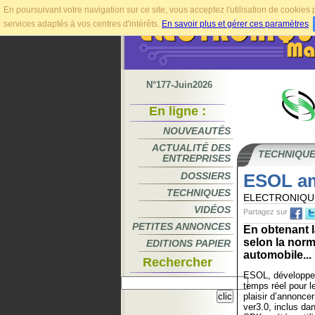
En poursuivant votre navigation sur ce site, vous acceptez l'utilisation de cookie
services adaptés à vos centres d'intérêts.
En savoir plus et gérer ces paramètres
.
N°177-Juin2026
En ligne :
NOUVEAUTÉS
ACTUALITÉ DES
TECHNIQU
ENTREPRISES
DOSSIERS
ESOL am
TECHNIQUES
ELECTRONIQU
VIDÉOS
Partagez sur
PETITES ANNONCES
En obtenant 
selon la nor
EDITIONS PAPIER
automobile...
Rechercher
ESOL, développeu
temps réel pour l
plaisir d’annonc
ver3.0, inclus da