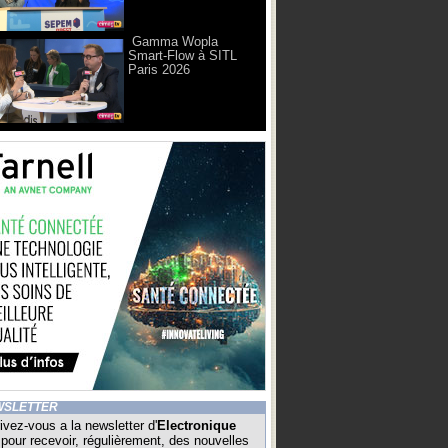
Gamma Wopla
Smart-Flow à SITL
Paris 2026
WSLETTER
ivez-vous a la newsletter d'
Electronique
pour recevoir, régulièrement, des nouvelles