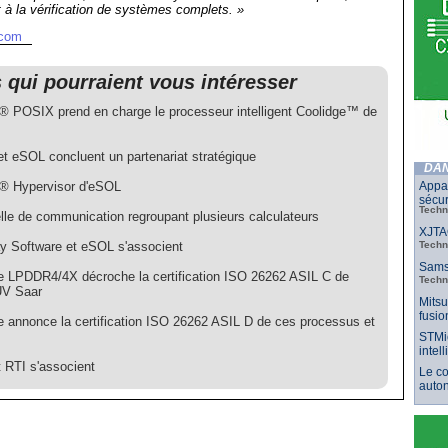
à la vérification de systèmes complets. »
.com
s qui pourraient vous intéresser
POSIX prend en charge le processeur intelligent Coolidge™ de
et eSOL concluent un partenariat stratégique
DAN
Appar
 Hypervisor d'eSOL
sécur
Techn
lle de communication regroupant plusieurs calculateurs
XJTAG
Techn
y Software et eSOL s'associent
Samsu
 LPDDR4/4X décroche la certification ISO 26262 ASIL C de
Techn
V Saar
Mitsu
fusio
 annonce la certification ISO 26262 ASIL D de ces processus et
STMic
intel
 RTI s'associent
Le co
auto