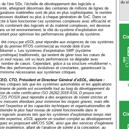
du si
de l’ère SDx, l’échelle de développement des logiciels a
té, atteignant désormais des centaines de millions de lignes de
igurations matérielles sont de plus en plus sophistiquées, le nombre
esseurs doublant ou plus à chaque génération de SoC. Dans ce
cité à faire fonctionner ces systèmes complexes avec efficacité et
’ils combinent des logiciels et du matériel complexes, est devenue
ans un tel environnement, le rôle du système d’exploitation est
rtant pour optimiser les performances globales du système.
té conçu par eSOL pour répondre aux exigences de ces systèmes
agit du premier RTOS commercial au monde doté d’une
ltikernel ». Les systèmes d’exploitation SMP (système
ymétrique) traditionnels, qui tentent de gérer tous les cœurs de
un seul noyau, ont vu leurs performances se dégrader avec
 nombre de cœurs. Cependant, grâce à sa structure »multikernel »,
e des performances évolutives et constantes, garantissant la
éterminisme nécessaires aux systèmes critiques.
EO, CTO, Président et Directeur Général d’eSOL, déclare :
es critiques tels que les systèmes automobiles et les applications
ngénierie de pointe est essentielle tout au long du développement du
ion de cette certification ISO 26262:2018 ASIL D prouve non
OS POSIX peut répondre à des exigences de sûreté strictes et
es mesures étendues pour minimiser les risques graves, mais elle
t l’expertise et les capacités techniques et organisationnelles de
atteindre le plus haut niveau de sûreté fonctionnelle dans le
logiciels avancés tels que les systèmes d’exploitation temps réel.
ette expertise, eSOL apporte un soutien complet au développement
iques en proposant eMCOS SDK, ainsi que des services d’ingénierie
te expérience, allant de l’analyse de sûreté à la conception, au