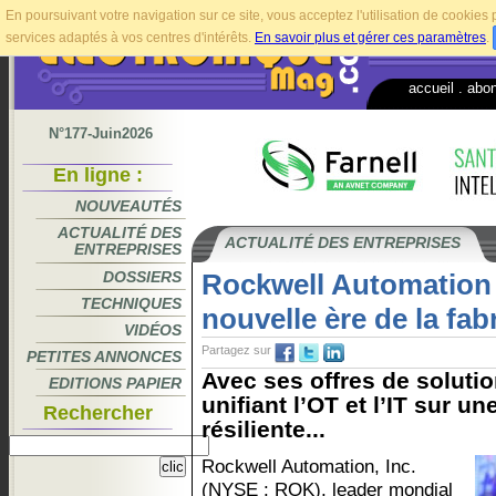
En poursuivant votre navigation sur ce site, vous acceptez l'utilisation de cookie
services adaptés à vos centres d'intérêts.
En savoir plus et gérer ces paramètres
.
accueil
.
abo
N°177-Juin2026
En ligne :
NOUVEAUTÉS
ACTUALITÉ DES
ACTUALITÉ DES ENTREPRISES
ENTREPRISES
DOSSIERS
Rockwell Automation
TECHNIQUES
nouvelle ère de la fab
VIDÉOS
Partagez sur
PETITES ANNONCES
Avec ses offres de soluti
EDITIONS PAPIER
unifiant l’OT et l’IT sur u
Rechercher
résiliente...
Rockwell Automation, Inc.
(NYSE : ROK), leader mondial