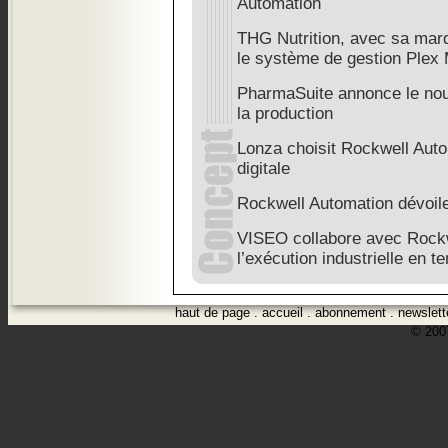
Automation
THG Nutrition, avec sa marq
le système de gestion Plex
PharmaSuite annonce le no
la production
Lonza choisit Rockwell Auto
digitale
Rockwell Automation dévoil
VISEO collabore avec Rockw
l’exécution industrielle en t
haut de page
.
accueil
.
abonnement
.
newslett
© 2007