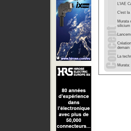
L’IAE Ca
C'est la
Murata 
siliciu
Lanceme
Créatio
demain
La tech
Murata: