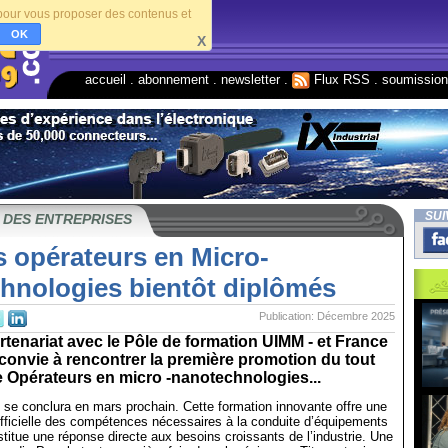
s pour vous proposer des contenus et
OK
X
accueil
.
abonnement
.
newsletter
.
Flux RSS
.
soumissio
SUI
 DES ENTREPRISES
s opérateurs en Micro-
hnologies bientôt diplômés
Publication: Décembre 2025
rtenariat avec le Pôle de formation UIMM - et France
 convie à rencontrer la première promotion du tout
 Opérateurs en micro -nanotechnologies...
 se conclura en mars prochain. Cette formation innovante offre une
fficielle des compétences nécessaires à la conduite d’équipements
nstitue une réponse directe aux besoins croissants de l’industrie. Une