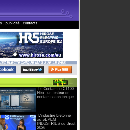
ns
.
publicité
.
contacts
VEZ ELECTRONIQUE MAG SUR LE WEB
Le Contamino CT100
Néo : un testeur de
contamination ionique
L’industrie bretonne
au SEPEM
INDUSTRIES de Brest
2026