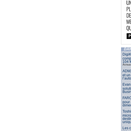
DAN
DigiK
compo
104 f
Actua
ADM2
et un
l’aut
Evan 
solut
Busin
FARO
pour 
dimen
Toshi
micr
dest
uniq
Les 