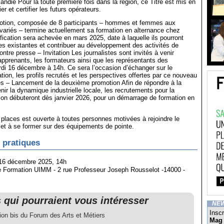
ndie Pour la toute première fois dans la région, ce Titre est mis en
er et certifier les futurs opérateurs.
otion, composée de 8 participants – hommes et femmes aux
variés – termine actuellement sa formation en alternance chez
ification sera achevée en mars 2025, date à laquelle ils pourront
pes existantes et contribuer au développement des activités de
ontre presse – Invitation Les journalistes sont invités à venir
apprenants, les formateurs ainsi que les représentants des
rdi 16 décembre à 14h. Ce sera l’occasion d’échanger sur le
tion, les profils recrutés et les perspectives offertes par ce nouveau
es – Lancement de la deuxième promotion Afin de répondre à la
ir la dynamique industrielle locale, les recrutements pour la
on débuteront dès janvier 2026, pour un démarrage de formation en
places est ouverte à toutes personnes motivées à rejoindre le
l et à se former sur des équipements de pointe.
 pratiques
 16 décembre 2025, 14h
e Formation UIMM - 2 rue Professeur Joseph Rousselot -14000 -
s qui pourraient vous intéresser
NE
Inscr
ion bis du Forum des Arts et Métiers
Mag