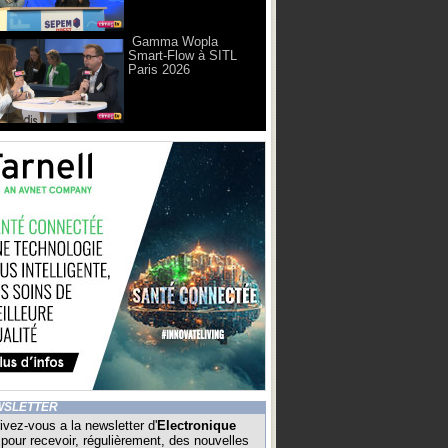
Gamma Wopla
Smart-Flow à SITL
Paris 2026
WSLETTER
ivez-vous a la newsletter d'
Electronique
pour recevoir, régulièrement, des nouvelles