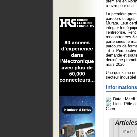
première en Norma
œuvre pour qualifi
La première prom
parcours et âges 
Murata. Leur cert
intégrer les équi
l’entreprise. Renc
rencontrer ces 8 
partenaires le ma
parcours de forma
Titre. Perspectiv
demande et souten
deuxième promoti
mars 2026.
Une quinzaine de 
secteur industrie
Informations
Date : Mardi
Lieu : Pôle d
Caen
Article
41e édit