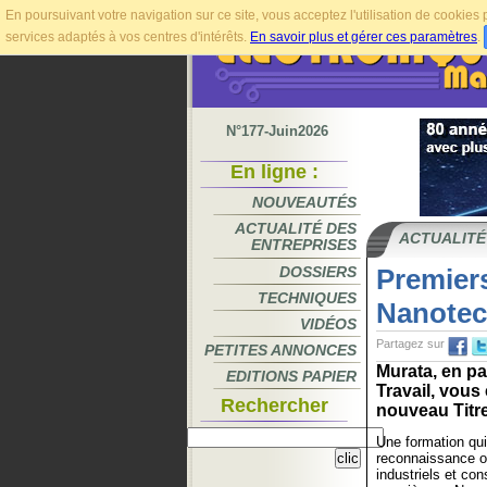
En poursuivant votre navigation sur ce site, vous acceptez l'utilisation de cookie
services adaptés à vos centres d'intérêts.
En savoir plus et gérer ces paramètres
.
N°177-Juin2026
En ligne :
NOUVEAUTÉS
ACTUALITÉ DES
ACTUALITÉ
ENTREPRISES
DOSSIERS
Premier
TECHNIQUES
Nanotec
VIDÉOS
Partagez sur
PETITES ANNONCES
Murata, en pa
EDITIONS PAPIER
Travail, vous
Rechercher
nouveau Titre
Une formation qui
reconnaissance o
industriels et co