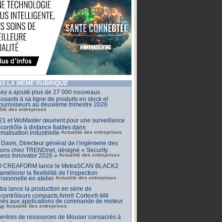
S LA MÊME RUBRIQUE
ey a ajouté plus de 27 000 nouveaux
sants à sa ligne de produits en stock et
ournisseurs au deuxième trimestre 2026
lité des entreprises
1 et WoMaster œuvrent pour une surveillance
 contrôle à distance fiables dans
omatisation industrielle
Actualité des entreprises
Davis, Directeur général de l’ingénierie des
ions chez TRENDnet, désigné « Security
ess Innovator 2026 »
Actualité des entreprises
 CREAFORM lance le MetraSCAN BLACK2
améliorer la flexibilité de l’inspection
sionnelle en atelier
Actualité des entreprises
ba lance la production en série de
ocontrôleurs compacts Arm® Cortex®-M4
inés aux applications de commande de moteur
ue
Actualité des entreprises
centres de ressources de Mouser consacrés à