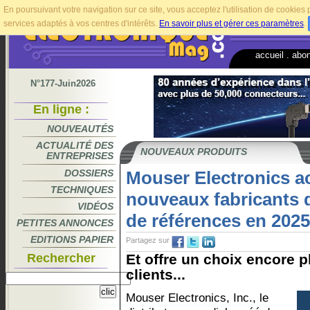
En poursuivant votre navigation sur ce site, vous acceptez l'utilisation de cookie
services adaptés à vos centres d'intérêts.
En savoir plus et gérer ces paramètres
.
accueil
.
abo
N°177-Juin2026
En ligne :
NOUVEAUTÉS
ACTUALITÉ DES
NOUVEAUX PRODUITS
ENTREPRISES
DOSSIERS
Mouser Electronics ac
TECHNIQUES
nouveaux fabricants 
VIDÉOS
de références en 2025
PETITES ANNONCES
EDITIONS PAPIER
Partagez sur
Rechercher
Et offre un choix encore p
clients...
Mouser Electronics, Inc., le