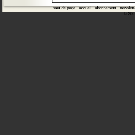
haut de page
.
accueil
.
abonnement
.
newslett
© 2007