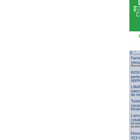
DAN
Farne
mesu
Nouve
KIOX
perfo
appli
Litte
inter
de ce
Toshi
canau
temp
Lance
créat
et un
produ
Nouve
423 d