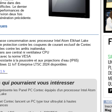
même dans des
ficiles. Le dernier
 performances de
viron deux fois
génération précédente.
ques
sse consommation avec processeur Intel Atom Elkhart Lake
 protection contre les coupures de courant exclusif de Contec
es contre les arrêts inattendus
ns axe central ni ventilateur CPU
é avec la norme VESA
istante à la poussière et aux projections d’eau (IP65)
ows 11 IoT Enterprise LTSC 2024 disponibles
1.fr
s qui pourraient vous intéresser
résente les Panel PC Contec équipés d'un processeur Intel Atom
 Lake
t Contec lancent un PC type tour ultra-plat à hautes
NE
ances
Inscr
Mag