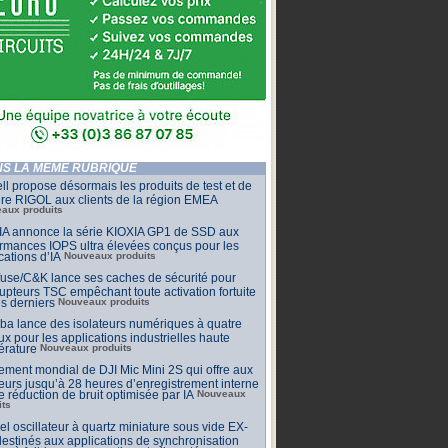
S LA MÊME RUBRIQUE
ll propose désormais les produits de test et de
re RIGOL aux clients de la région EMEA
aux produits
IA annonce la série KIOXIA GP1 de SSD aux
rmances IOPS ultra élevées conçus pour les
cations d’IA
Nouveaux produits
lfuse/C&K lance ses caches de sécurité pour
rupteurs TSC empêchant toute activation fortuite
s derniers
Nouveaux produits
ba lance des isolateurs numériques à quatre
x pour les applications industrielles haute
érature
Nouveaux produits
ment mondial de DJI Mic Mini 2S qui offre aux
eurs jusqu’à 28 heures d’enregistrement interne
e réduction de bruit optimisée par IA
Nouveaux
its
l oscillateur à quartz miniature sous vide EX-
estinés aux applications de synchronisation