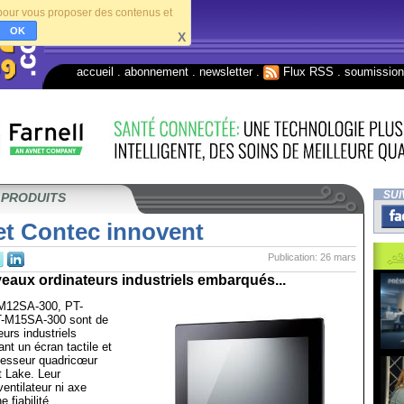
s pour vous proposer des contenus et
OK
X
accueil
.
abonnement
.
newsletter
.
Flux RSS
.
soumissio
SUI
 PRODUITS
t Contec innovent
Publication: 26 mars
eaux ordinateurs industriels embarqués...
M12SA-300, PT-
-M15SA-300 sont de
urs industriels
nt un écran tactile et
cesseur quadricœur
t Lake. Leur
entilateur ni axe
e fiabilité