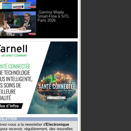
Gamma Wopla
Smart-Flow à SITL
Paris 2026
WSLETTER
ivez-vous a la newsletter d'
Electronique
pour recevoir, régulièrement, des nouvelles