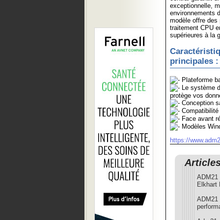
exceptionnelle, 
environnements dif
modèle offre des
traitement CPU en
supérieures à la 
Caractéristi
principales :
Plateforme ba
Le système de
protège vos donné
Conception sa
Compatibilit
Face avant rés
Modèles Wind
https://www.adm2
Article
ADM21 p
Elkhart
ADM21 e
perform