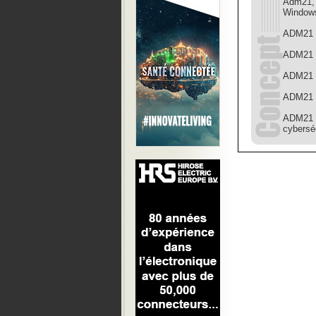
Adm21, 
Windows
ADM21 p
ADM21 d
ADM21 e
ADM21 e
ADM21 p
cybersé