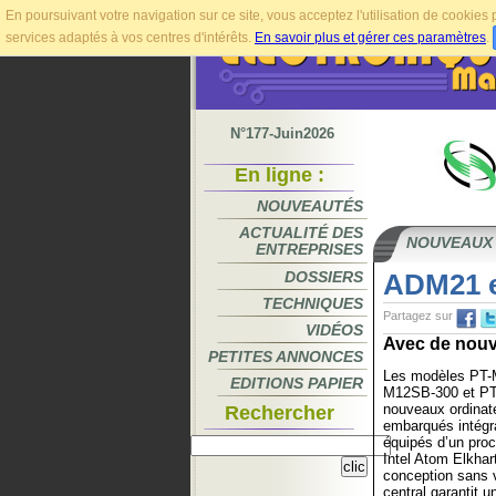
En poursuivant votre navigation sur ce site, vous acceptez l'utilisation de cookie
services adaptés à vos centres d'intérêts.
En savoir plus et gérer ces paramètres
.
N°177-Juin2026
En ligne :
NOUVEAUTÉS
ACTUALITÉ DES
NOUVEAUX
ENTREPRISES
DOSSIERS
ADM21 e
TECHNIQUES
Partagez sur
VIDÉOS
Avec de nouv
PETITES ANNONCES
Les modèles PT-
EDITIONS PAPIER
M12SB-300 et PT
nouveaux ordinate
Rechercher
embarqués intégra
équipés d’un pro
Intel Atom Elkhar
conception sans v
central garantit un