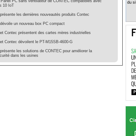
Panel PC sans ventilateur de CONTEC compatibles avec
du si
 10 IoT
résente les dernières nouveautés produits Contec
évoile un nouveau box PC compact
t Contec présentent des cartes mères industrielles
t Contec dévoilent le PT-M15SB-4600-G
résente les solutions de CONTEC pour améliorer la
curité dans les usines