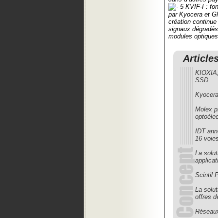
5 KVIF-I : fon
par Kyocera et Gl
création continue
signaux dégradés p
modules optiques 
Article
KIOXIA,
SSD
Kyocera
Molex p
optoéle
IDT ann
16 voie
La solu
applica
Scintil 
La solu
offres d
Réseau