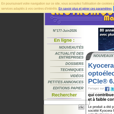
En poursuivant votre navigation sur ce site, vous acceptez l'utilisation de cookie
services adaptés à vos centres d'intérêts.
En savoir plus et gérer ces paramètres
.
N°177-Juin2026
En ligne :
NOUVEAUTÉS
ACTUALITÉ DES
NOUVEAUX
ENTREPRISES
DOSSIERS
Kyocera
TECHNIQUES
optoéle
VIDÉOS
PCIe® 6.
PETITES ANNONCES
EDITIONS PAPIER
Partagez sur
Rechercher
qui contribue
et à faible c
Le produit a été 
société Kyocera 