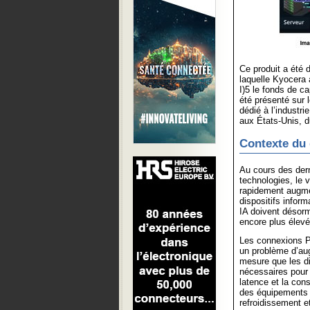
Ce produit a été 
laquelle Kyocera 
I)5 le fonds de ca
été présenté sur 
dédié à l’industr
aux États-Unis, 
Contexte du
Au cours des dern
technologies, le 
rapidement augme
dispositifs infor
IA doivent désor
encore plus élevé
Les connexions PC
un problème d’aug
mesure que les d
nécessaires pour 
latence et la cons
des équipements da
refroidissement et