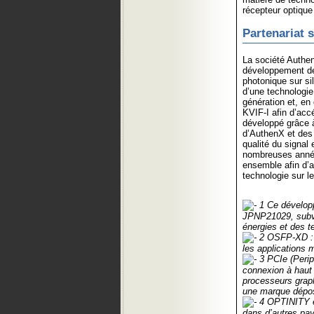
récepteur optiqu
Partenariat 
La société Authen
développement de 
photonique sur si
d’une technologie
génération et, en
KVIF-I afin d’acc
développé grâce 
d’AuthenX et des 
qualité du signal 
nombreuses années
ensemble afin d’a
technologie sur l
1 Ce développ
JPNP21029, subve
énergies et des t
2 OSFP-XD : l
les applications 
3 PCIe (Perip
connexion à haut 
processeurs graph
une marque dépo
4 OPTINITY e
dans d’autres pay