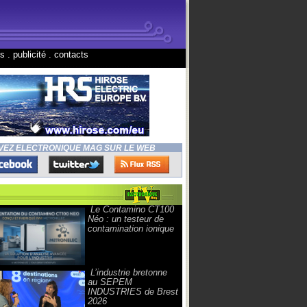
ns
.
publicité
.
contacts
VEZ ELECTRONIQUE MAG SUR LE WEB
Le Contamino CT100
Néo : un testeur de
contamination ionique
L’industrie bretonne
au SEPEM
INDUSTRIES de Brest
2026