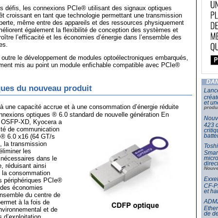
es défis, les connexions PCIe® utilisant des signaux optiques
rêt croissant en tant que technologie permettant une transmission
e perte, même entre des appareils et des ressources physiquement
méliorent également la flexibilité de conception des systèmes et
roître l’efficacité et les économies d’énergie dans l’ensemble des
es.
, outre le développement de modules optoélectroniques embarqués,
ent mis au point un module enfichable compatible avec PCIe®
DAN
ques du nouveau produit
Lance
créat
et un
 à une capacité accrue et à une consommation d’énergie réduite
produ
onnexions optiques ® 6.0 standard de nouvelle génération
En
Nouve
mat OSFP-XD, Kyocera a
423 d
cité de communication
criti
batte
® 6.0 x16 (64 GT/s
, la transmission
Toshi
éliminer les
Smar
micr
 nécessaires dans le
dire
, réduisant ainsi
Nouve
t la consommation
Exxel
es périphériques PCIe®
CF-PP
à des économies
et ha
ensemble du centre de
ADM21
ermet à la fois de
Ether
environnemental et de
de d
 d’exploitation.