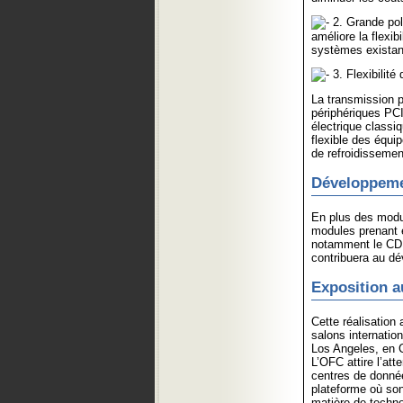
2. Grande pol
améliore la flexib
systèmes existant
3. Flexibilit
La transmission p
périphériques PCI
électrique classi
flexible des équip
de refroidissemen
Développeme
En plus des modu
modules prenant e
notamment le CDF
contribuera au dé
Exposition a
Cette réalisation
salons internatio
Los Angeles, en C
L’OFC attire l’at
centres de donnée
plateforme où son
matière de techno