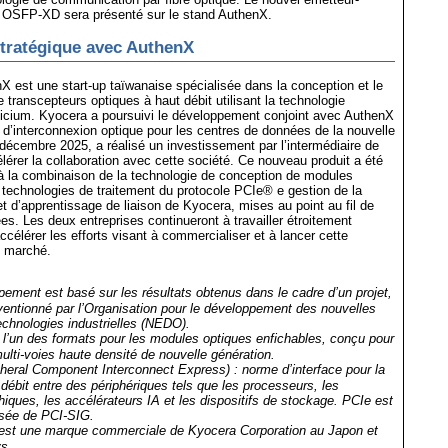
e OSFP-XD sera présenté sur le stand AuthenX.
stratégique avec AuthenX
X est une start-up taïwanaise spécialisée dans la conception et le
transcepteurs optiques à haut débit utilisant la technologie
licium. Kyocera a poursuivi le développement conjoint avec AuthenX
 d’interconnexion optique pour les centres de données de la nouvelle
 décembre 2025, a réalisé un investissement par l’intermédiaire de
élérer la collaboration avec cette société. Ce nouveau produit a été
à la combinaison de la technologie de conception de modules
technologies de traitement du protocole PCIe® e gestion de la
et d’apprentissage de liaison de Kyocera, mises au point au fil de
. Les deux entreprises continueront à travailler étroitement
ccélérer les efforts visant à commercialiser et à lancer cette
e marché.
ement est basé sur les résultats obtenus dans le cadre d’un projet,
ntionné par l’Organisation pour le développement des nouvelles
echnologies industrielles (NEDO).
’un des formats pour les modules optiques enfichables, conçu pour
multi-voies haute densité de nouvelle génération.
heral Component Interconnect Express) : norme d’interface pour la
débit entre des périphériques tels que les processeurs, les
iques, les accélérateurs IA et les dispositifs de stockage. PCIe est
sée de PCI-SIG.
st une marque commerciale de Kyocera Corporation au Japon et
s.