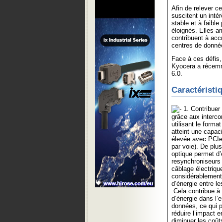
Afin de relever c
suscitent un inté
stable et à faibl
éloignés. Elles a
contribuent à acc
centres de donné
Face à ces défis
Kyocera a récemm
6.0.
Caractéristi
1. Contribuer
grâce aux interc
utilisant le for
atteint une capa
élevée avec PCIe
par voie). De plus
optique permet d’
resynchroniseurs
câblage électrique
considérablemen
d’énergie entre l
.Cela contribue 
d’énergie dans l’
données, ce qui p
réduire l’impact 
diminuer les coûts