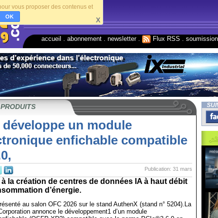
s pour vous proposer des contenus et
OK
X
accueil
.
abonnement
.
newsletter
.
Flux RSS
.
soumissio
SUI
 PRODUITS
 développe un module
ctronique enfichable compatible
0,
Publication: 31 mars
 à la création de centres de données IA à haut débit
onsommation d’énergie.
présenté au salon OFC 2026 sur le stand AuthenX (stand n° 5204).La
Corporation annonce le développement1 d’un module