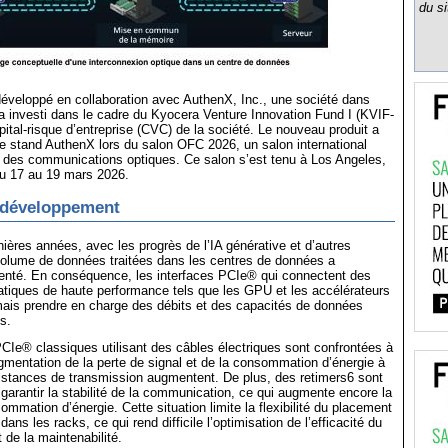
du si
développé en collaboration avec AuthenX, Inc., une société dans
a investi dans le cadre du Kyocera Venture Innovation Fund I (KVIF-
pital-risque d’entreprise (CVC) de la société. Le nouveau produit a
le stand AuthenX lors du salon OFC 2026, un salon international
ie des communications optiques. Ce salon s’est tenu à Los Angeles,
du 17 au 19 mars 2026.
 développement
ières années, avec les progrès de l’IA générative et d’autres
volume de données traitées dans les centres de données a
nté. En conséquence, les interfaces PCIe® qui connectent des
matiques de haute performance tels que les GPU et les accélérateurs
mais prendre en charge des débits et des capacités de données
s.
Ie® classiques utilisant des câbles électriques sont confrontées à
mentation de la perte de signal et de la consommation d’énergie à
istances de transmission augmentent. De plus, des retimers6 sont
garantir la stabilité de la communication, ce qui augmente encore la
ommation d’énergie. Cette situation limite la flexibilité du placement
ns les racks, ce qui rend difficile l’optimisation de l’efficacité du
 de la maintenabilité.