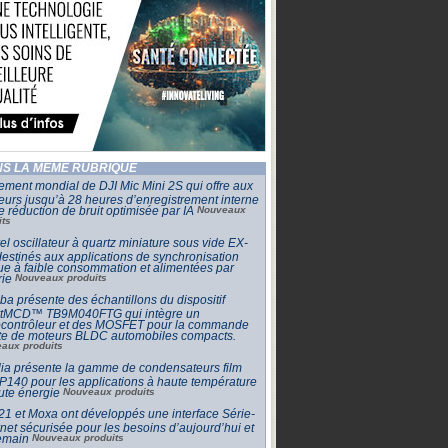
S LA MÊME RUBRIQUE
ment mondial de DJI Mic Mini 2S qui offre aux
eurs jusqu’à 28 heures d’enregistrement interne
e réduction de bruit optimisée par IA
Nouveaux
its
l oscillateur à quartz miniature sous vide EX-
estinés aux applications de synchronisation
que à faible consommation et alimentées par
rie
Nouveaux produits
ba présente des échantillons du dispositif
tMCD™ TB9M040FTG qui intègre un
ocontrôleur et des MOSFET pour la commande
cte de moteurs BLDC automobiles compacts.
aux produits
ia présente la gamme de condensateurs film
140 pour les applications à haute température
ute énergie
Nouveaux produits
 et Moxa ont développés une interface Série-
net sécurisée pour les besoins d’aujourd’hui et
emain
Nouveaux produits