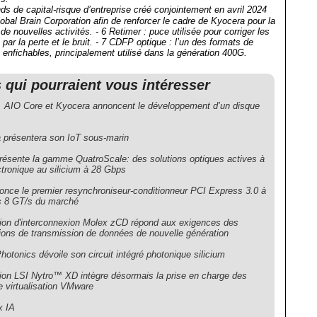
ds de capital-risque d’entreprise créé conjointement en avril 2024
obal Brain Corporation afin de renforcer le cadre de Kyocera pour la
 de nouvelles activités.
- 6 Retimer : puce utilisée pour corriger les
ar la perte et le bruit.
- 7 CDFP optique : l’un des formats de
enfichables, principalement utilisé dans la génération 400G.
s qui pourraient vous intéresser
 AIO Core et Kyocera annoncent le développement d’un disque
 présentera son IoT sous-marin
résente la gamme QuatroScale: des solutions optiques actives à
ctronique au silicium à 28 Gbps
once le premier resynchroniseur-conditionneur PCI Express 3.0 à
s 8 GT/s du marché
tion d'interconnexion Molex zCD répond aux exigences des
tions de transmission de données de nouvelle génération
Photonics dévoile son circuit intégré photonique silicium
tion LSI Nytro™ XD intègre désormais la prise en charge des
e virtualisation VMware
x IA