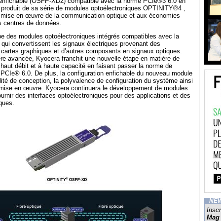
 enfichable (OSFP-XD2) compatible avec la norme PCIe®3 6.0 en
 produit de sa série de modules optoélectroniques OPTINITY®4 ,
la mise en œuvre de la communication optique et aux économies
s centres de données.
e des modules optoélectroniques intégrés compatibles avec la
qui convertissent les signaux électriques provenant des
 cartes graphiques et d’autres composants en signaux optiques.
re avancée, Kyocera franchit une nouvelle étape en matière de
aut débit et à haute capacité en faisant passer la norme de
PCIe® 6.0. De plus, la configuration enfichable du nouveau module
ilité de conception, la polyvalence de configuration du système ainsi
de mise en œuvre. Kyocera continuera le développement de modules
fournir des interfaces optoélectroniques pour des applications et des
ques.
NE
Inscr
Mag