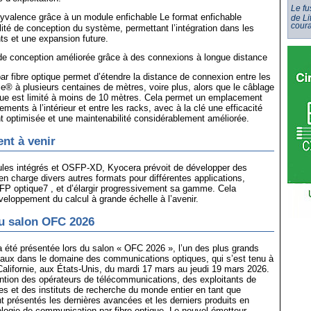
Le f
yvalence grâce à un module enfichable Le format enfichable
de Li
cour
ilité de conception du système, permettant l’intégration dans les
s et une expansion future.
é de conception améliorée grâce à des connexions à longue distance
ar fibre optique permet d’étendre la distance de connexion entre les
e® à plusieurs centaines de mètres, voire plus, alors que le câblage
que est limité à moins de 10 mètres. Cela permet un emplacement
ements à l’intérieur et entre les racks, avec à la clé une efficacité
t optimisée et une maintenabilité considérablement améliorée.
nt à venir
les intégrés et OSFP-XD, Kyocera prévoit de développer des
n charge divers autres formats pour différentes applications,
P optique7 , et d’élargir progressivement sa gamme. Cela
veloppement du calcul à grande échelle à l’avenir.
u salon OFC 2026
 a été présentée lors du salon « OFC 2026 », l’un des plus grands
naux dans le domaine des communications optiques, qui s’est tenu à
alifornie, aux États-Unis, du mardi 17 mars au jeudi 19 mars 2026.
tention des opérateurs de télécommunications, des exploitants de
s et des instituts de recherche du monde entier en tant que
t présentés les dernières avancées et les derniers produits en
logie de communication par fibre optique. Le nouvel émetteur-