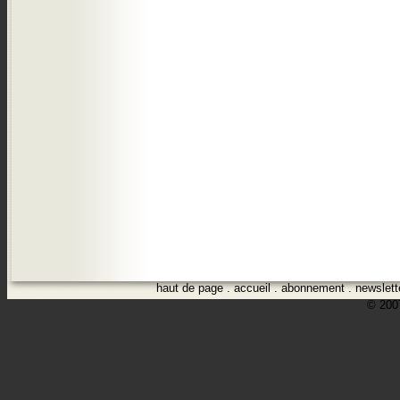
haut de page
.
accueil
.
abonnement
.
newslett
© 2007