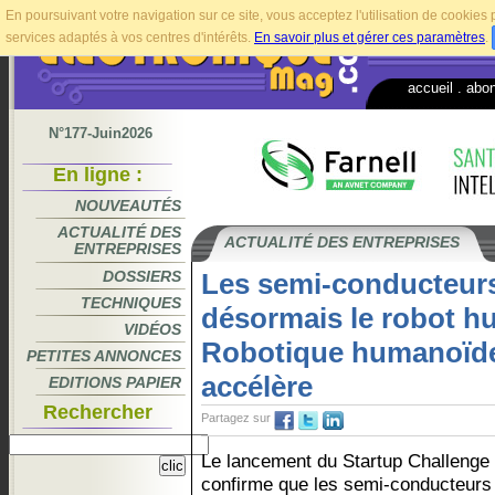
En poursuivant votre navigation sur ce site, vous acceptez l'utilisation de cookie
services adaptés à vos centres d'intérêts.
En savoir plus et gérer ces paramètres
.
accueil
.
abo
N°177-Juin2026
En ligne :
NOUVEAUTÉS
ACTUALITÉ DES
ACTUALITÉ DES ENTREPRISES
ENTREPRISES
DOSSIERS
Les semi-conducteurs
TECHNIQUES
désormais le robot 
VIDÉOS
Robotique humanoïde 
PETITES ANNONCES
accélère
EDITIONS PAPIER
Rechercher
Partagez sur
Le lancement du Startup Challenge
confirme que les semi-conducteurs