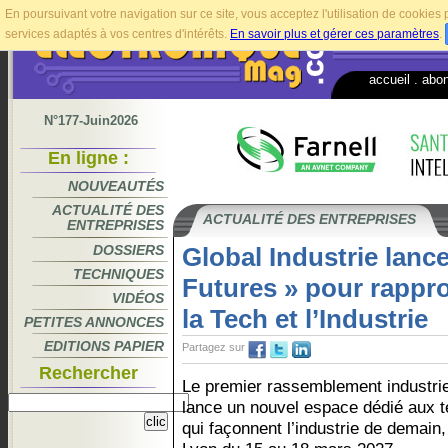
En poursuivant votre navigation sur ce site, vous acceptez l'utilisation de cookie
services adaptés à vos centres d'intérêts.
En savoir plus et gérer ces paramètres
.
accueil
.
abo
N°177-Juin2026
En ligne :
NOUVEAUTÉS
ACTUALITÉ DES
ACTUALITÉ DES ENTREPRISES
ENTREPRISES
DOSSIERS
Global Industrie lance
TECHNIQUES
Futures » pour rappr
VIDÉOS
la Tech et l’Industrie
PETITES ANNONCES
EDITIONS PAPIER
Partagez sur
Rechercher
Le premier rassemblement industrie
lance un nouvel espace dédié aux t
qui façonnent l’industrie de demain