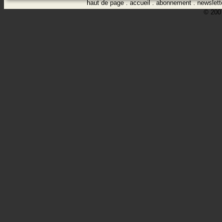
haut de page
.
accueil
.
abonnement
.
newslett
© 2007