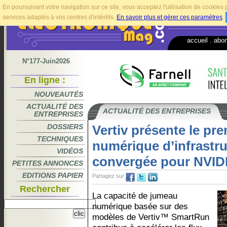
En poursuivant votre navigation sur ce site, vous acceptez l'utilisation de cookie
services adaptés à vos centres d'intérêts.
En savoir plus et gérer ces paramètres
.
accueil
.
abo
N°177-Juin2026
En ligne :
NOUVEAUTÉS
ACTUALITÉ DES
ACTUALITÉ DES ENTREPRISES
ENTREPRISES
DOSSIERS
Vertiv présente le pr
TECHNIQUES
numérique d’infrastr
VIDÉOS
convergée pour NVID
PETITES ANNONCES
EDITIONS PAPIER
Partagez sur
Rechercher
La capacité de jumeau
numérique basée sur des
modèles de Vertiv™ SmartRun