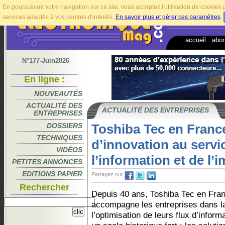
En poursuivant votre navigation sur ce site, vous acceptez l'utilisation de cookie
services adaptés à vos centres d'intérêts.
En savoir plus et gérer ces paramètres
.
accueil
.
abo
N°177-Juin2026
En ligne :
NOUVEAUTÉS
ACTUALITÉ DES
ACTUALITÉ DES ENTREPRISES
ENTREPRISES
DOSSIERS
Toshiba Tec en France
TECHNIQUES
d’innovation au servi
VIDÉOS
l’information et de l’
PETITES ANNONCES
EDITIONS PAPIER
Partagez sur
Rechercher
Depuis 40 ans, Toshiba Tec en Fra
accompagne les entreprises dans la
l’optimisation de leurs flux d’inform