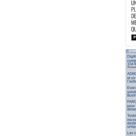
DAN
DigiK
compo
104 f
Actua
ADM2
et un
l’aut
Evan 
solut
Busin
FARO
pour 
dimen
Toshi
micr
dest
uniq
Les 