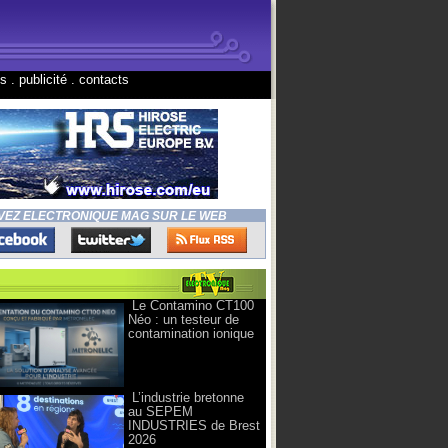
ns
.
publicité
.
contacts
VEZ ELECTRONIQUE MAG SUR LE WEB
Le Contamino CT100
Néo : un testeur de
contamination ionique
L’industrie bretonne
au SEPEM
INDUSTRIES de Brest
2026