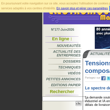
En poursuivant votre navigation sur ce site, vous acceptez l'utilisation de cookie
services adaptés à vos centres d'intérêts.
En savoir plus et gérer ces paramètres
.
N°177-Juin2026
En ligne :
NOUVEAUTÉS
ACTUALITÉ DES
ACTUALITÉ
ENTREPRISES
DOSSIERS
Tension
TECHNIQUES
compos
VIDÉOS
Partagez sur
PETITES ANNONCES
EDITIONS PAPIER
Le spectre d
Rechercher
La demande soute
industriel et IA e
délais de livraiso