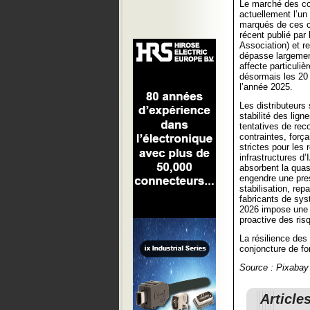
Le marché des co
actuellement l’un
marqués de ces c
récent publié par
Association) et r
dépasse largemen
affecte particuliè
désormais les 20 
l’année 2025.
Les distributeurs
stabilité des lig
tentatives de rec
contraintes, força
strictes pour les 
infrastructures 
absorbent la quas
engendre une pres
stabilisation, re
fabricants de sys
2026 impose une r
proactive des ris
La résilience des
conjoncture de f
Source : Pixabay
Article