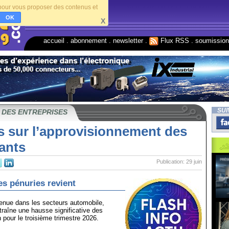
s pour vous proposer des contenus et
OK
X
accueil
.
abonnement
.
newsletter
.
Flux RSS
.
soumissio
SUI
 DES ENTREPRISES
s sur l’approvisionnement des
ants
Publication: 29 juin
es pénuries revient
nue dans les secteurs automobile,
ntraîne une hausse significative des
n pour le troisième trimestre 2026.