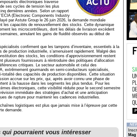
mposants électroniques traverse
 de ses cycles de tension les plus
inq dernières années. Selon un rapport
 l’ECIA (Electronic Components Industry
elayé par Astute Group le 26 juin 2026, la demande mondiale
t les capacités de renouvellement des stocks. Cette dynamique
rement les microcontrôleurs, dont les délais de livraison excèdent
semaines, annulant les gains de fluidité observés au début de
 spécialisés confirment que les tampons d’inventaire, essentiels à la
nes de production industrielle, s’amenuisent rapidement. Malgré des
onstitution des stocks, les conditions d’approvisionnement restent
nt plusieurs fournisseurs à réintroduire des politiques d’allocation
références critiques. Le secteur automobile et celui des
d’IA, extrêmement gourmands en semi-conducteurs spécialisés,
i-totalité des capacités de production disponibles. Cette situation
sion accrue sur les prix, qui, après avoir connu une phase de
partent à la hausse dans les segments les plus tendus. Pour les
tèmes électroniques, cette visibilité réduite pour le second semestre
évision immédiate des stratégies d’achat et une anticipation
ques de rupture pour maintenir les cadences industrielles.
 chaînes logistiques est plus que jamais mise à l’épreuve par cette
orte demande.
NE
Inscr
s qui pourraient vous intéresser
Mag