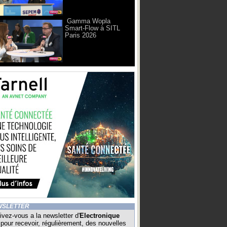
Gamma Wopla
Smart-Flow à SITL
Paris 2026
WSLETTER
ivez-vous a la newsletter d'
Electronique
pour recevoir, régulièrement, des nouvelles