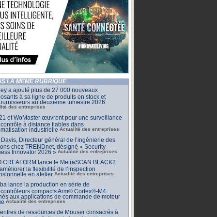
S LA MÊME RUBRIQUE
ey a ajouté plus de 27 000 nouveaux
sants à sa ligne de produits en stock et
ournisseurs au deuxième trimestre 2026
lité des entreprises
1 et WoMaster œuvrent pour une surveillance
 contrôle à distance fiables dans
omatisation industrielle
Actualité des entreprises
Davis, Directeur général de l’ingénierie des
ions chez TRENDnet, désigné « Security
ess Innovator 2026 »
Actualité des entreprises
 CREAFORM lance le MetraSCAN BLACK2
améliorer la flexibilité de l’inspection
sionnelle en atelier
Actualité des entreprises
ba lance la production en série de
ocontrôleurs compacts Arm® Cortex®-M4
inés aux applications de commande de moteur
ue
Actualité des entreprises
centres de ressources de Mouser consacrés à