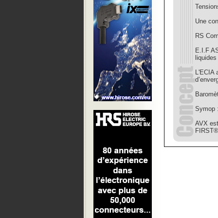
Tension
Une conj
RS Comp
E.I.F AS
liquide
L'ECIA 
d’enver
Baromèt
Symop :
AVX est
FIRST®