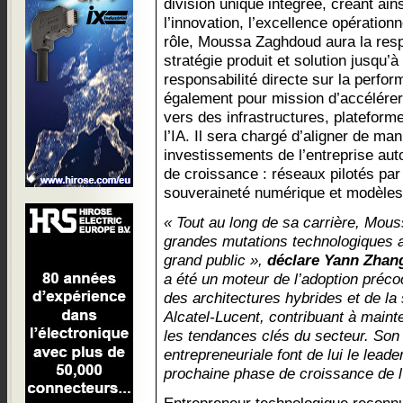
division unique intégrée, créant ain
l’innovation, l’excellence opération
rôle, Moussa Zaghdoud aura la resp
stratégie produit et solution jusqu’à
responsabilité directe sur la perfor
également pour mission d’accélérer l
vers des infrastructures, plateform
l’IA. Il sera chargé d’aligner de ma
investissements de l’entreprise auto
de croissance : réseaux pilotés par
souveraineté numérique et modèle
« Tout au long de sa carrière, Mou
grandes mutations technologiques a
grand public »,
déclare Yann Zhang
a été un moteur de l’adoption pré
des architectures hybrides et de l
Alcatel-Lucent, contribuant à mainte
les tendances clés du secteur. Son
entrepreneuriale font de lui le leade
prochaine phase de croissance de l’