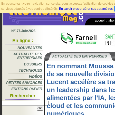
En poursuivant votre navigation sur ce site, vous acceptez l'utilisation de cookie
services adaptés à vos centres d'intérêts.
En savoir plus et gérer ces paramètres
.
accueil
.
abo
N°177-Juin2026
En ligne :
NOUVEAUTÉS
ACTUALITÉ DES
ACTUALITÉ DES ENTREPRISES
ENTREPRISES
DOSSIERS
En nommant Moussa Z
TECHNIQUES
de sa nouvelle divisio
VIDÉOS
Lucent accélère sa tr
PETITES ANNONCES
un leadership dans le
EDITIONS PAPIER
Rechercher
alimentées par l’IA, l
cloud et les communi
numériques