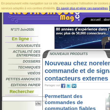
En poursuivant votre navigation sur ce site, vous acceptez l'utilisation de cookie
services adaptés à vos centres d'intérêts.
En savoir plus et gérer ces paramètres
.
accueil
.
abo
N°177-Juin2026
En ligne :
NOUVEAUTÉS
ACTUALITÉ DES
NOUVEAUX PRODUITS
ENTREPRISES
DOSSIERS
Nouveau chez norelem
TECHNIQUES
commande et de signa
VIDÉOS
contacteurs externes
PETITES ANNONCES
EDITIONS PAPIER
Partagez sur
Rechercher
Permettant des
commandes de
commutation fiables