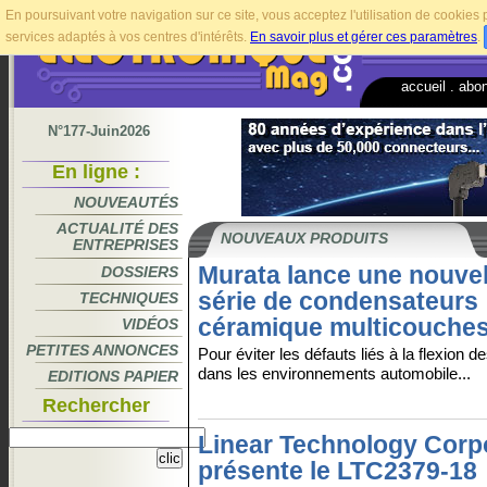
En poursuivant votre navigation sur ce site, vous acceptez l'utilisation de cookie
services adaptés à vos centres d'intérêts.
En savoir plus et gérer ces paramètres
.
accueil
.
abo
N°177-Juin2026
En ligne :
NOUVEAUTÉS
ACTUALITÉ DES
NOUVEAUX PRODUITS
ENTREPRISES
Murata lance une nouvel
DOSSIERS
série de condensateurs
TECHNIQUES
céramique multicouche
VIDÉOS
PETITES ANNONCES
Pour éviter les défauts liés à la flexion 
dans les environnements automobile...
EDITIONS PAPIER
Rechercher
Linear Technology Corp
présente le LTC2379-18