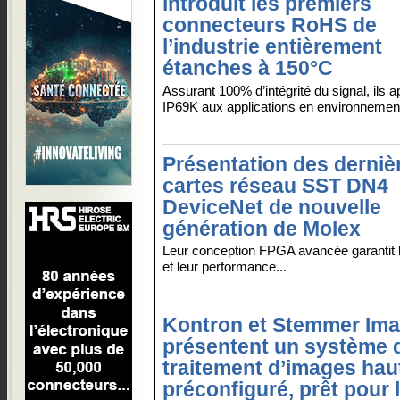
introduit les premiers
connecteurs RoHS de
l’industrie entièrement
étanches à 150°C
Assurant 100% d’intégrité du signal, ils 
IP69K aux applications en environnement
Présentation des derniè
cartes réseau SST DN4
DeviceNet de nouvelle
génération de Molex
Leur conception FPGA avancée garantit leu
et leur performance...
Kontron et Stemmer Ima
présentent un système 
traitement d’images hau
préconfiguré, prêt pour 