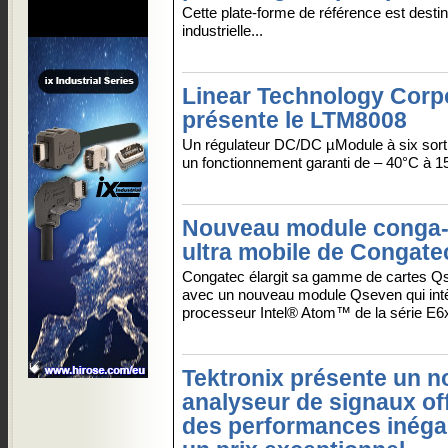
Cette plate-forme de référence est desti
industrielle...
Linear Technology Corp
présente le LTM8008
Un régulateur DC/DC µModule à six sort
un fonctionnement garanti de – 40°C à 1
Nouveau module conga
ultra mobile de Congate
Congatec élargit sa gamme de cartes 
avec un nouveau module Qseven qui intè
processeur Intel® Atom™ de la série E6x
Tektronix présente un n
analyseur de signaux of
des performances inéga