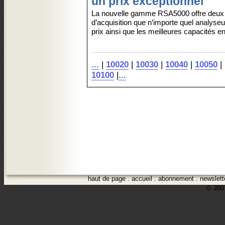
un prix exceptionnel
La nouvelle gamme RSA5000 offre deux 
d’acquisition que n’importe quel analys
prix ainsi que les meilleures capacités en
...
|
10020
|
10030
|
10040
|
10050
|
10100
|
...
haut de page
.
accueil
.
abonnement
.
newslett
© 2007