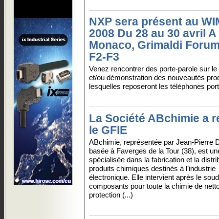
NXP sera présent au W
2008 Du 28 au 30 avril A
Monaco, Grimaldi Forum
F2-F3
Venez rencontrer des porte-parole sur le
et/ou démonstration des nouveautés prod
lesquelles reposeront les téléphones por
La Société ABchimie a re
le GFIE
ABchimie, représentée par Jean-Pierr
basée à Faverges de la Tour (38), est un
spécialisée dans la fabrication et la distri
produits chimiques destinés à l’industrie
électronique. Elle intervient après le so
composants pour toute la chimie de nett
protection (...)