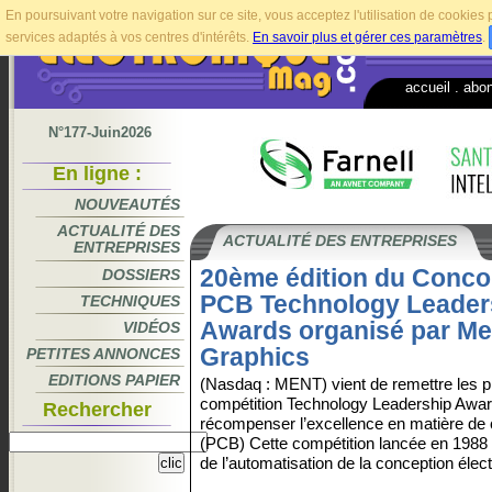
En poursuivant votre navigation sur ce site, vous acceptez l'utilisation de cookie
services adaptés à vos centres d'intérêts.
En savoir plus et gérer ces paramètres
.
accueil
.
abo
N°177-Juin2026
En ligne :
NOUVEAUTÉS
ACTUALITÉ DES
ACTUALITÉ DES ENTREPRISES
ENTREPRISES
20ème édition du Conco
DOSSIERS
PCB Technology Leader
TECHNIQUES
Awards organisé par Me
VIDÉOS
Graphics
PETITES ANNONCES
EDITIONS PAPIER
(Nasdaq : MENT) vient de remettre les pr
compétition Technology Leadership Awards
Rechercher
récompenser l’excellence en matière de 
(PCB) Cette compétition lancée en 1988 e
de l’automatisation de la conception élec