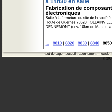
à 14h30 en salle
Fabrication de composan
électroniques
Suite à la fermeture du site de la socié
Route de Guernes 78520 FOLLAINVILL
DENNEMONT (env. 10km de Mantes la J
...
|
8810
|
8820
|
8830
|
8840
|
8850
haut de page
.
accueil
.
abonnement
.
newslett
© 2007