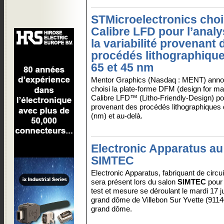
STMicroelectronics choi
Calibre LFD pour l’anal
la variabilité provenant 
procédés lithographiqu
65 et 45 nm
Mentor Graphics (Nasdaq : MENT) anno
choisi la plate-forme DFM (design for m
Calibre LFD™ (Litho-Friendly-Design) pour
provenant des procédés lithographiques 
(nm) et au-delà.
Electronic Apparatus au
SIMTEC
Electronic Apparatus, fabriquant de circu
sera présent lors du salon
SIMTEC
pour 
test et mesure se déroulant le mardi 17 j
grand dôme de Villebon Sur Yvette (9114
grand dôme.