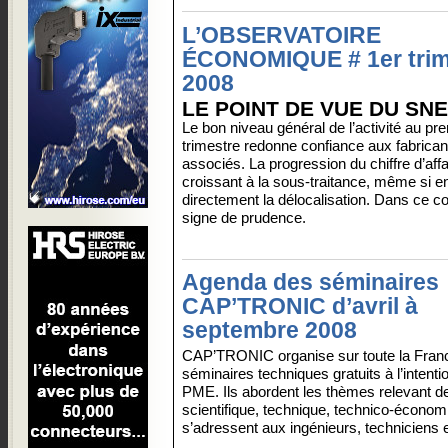
L’OBSERVATOIRE
ÉCONOMIQUE # 1er trim
2008
LE POINT DE VUE DU SN
Le bon niveau général de l’activité au pr
trimestre redonne confiance aux fabrican
associés. La progression du chiffre d’aff
croissant à la sous-traitance, même si en
directement la délocalisation. Dans ce cont
signe de prudence.
Agenda des séminaires
CAP’TRONIC d’avril à
septembre 2008
CAP’TRONIC organise sur toute la Fran
séminaires techniques gratuits à l’intenti
PME. Ils abordent les thèmes relevant de
scientifique, technique, technico-économ
s’adressent aux ingénieurs, techniciens 