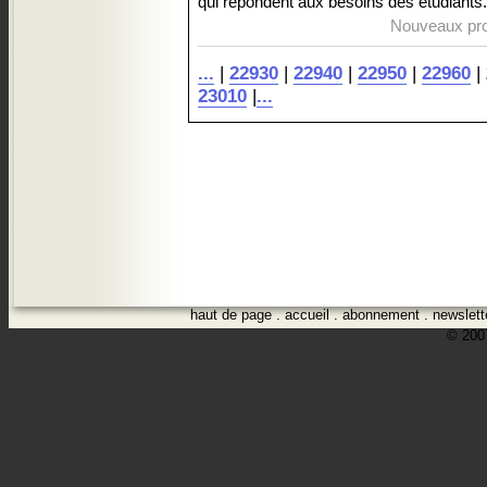
qui répondent aux besoins des étudiants.
Nouveaux pro
...
|
22930
|
22940
|
22950
|
22960
|
23010
|
...
haut de page
.
accueil
.
abonnement
.
newslett
© 2007