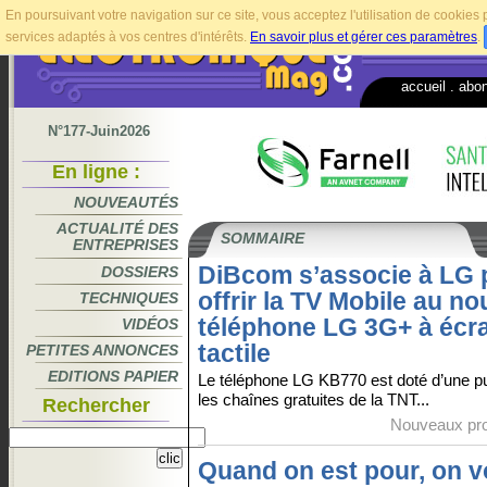
En poursuivant votre navigation sur ce site, vous acceptez l'utilisation de cookie
services adaptés à vos centres d'intérêts.
En savoir plus et gérer ces paramètres
.
accueil
.
abo
N°177-Juin2026
En ligne :
NOUVEAUTÉS
ACTUALITÉ DES
SOMMAIRE
ENTREPRISES
DiBcom s’associe à LG 
DOSSIERS
offrir la TV Mobile au n
TECHNIQUES
téléphone LG 3G+ à écr
VIDÉOS
tactile
PETITES ANNONCES
EDITIONS PAPIER
Le téléphone LG KB770 est doté d’une 
les chaînes gratuites de la TNT...
Rechercher
Nouveaux pro
Quand on est pour, on v