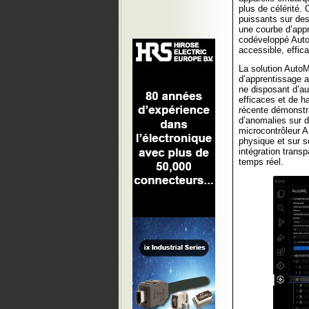
plus de célérité. 
puissants sur des
une courbe d’appr
codéveloppé Auto
accessible, effica
La solution AutoM
d’apprentissage 
ne disposant d’a
efficaces et de h
récente démonstra
d’anomalies sur d
microcontrôleur 
physique et sur 
intégration trans
temps réel.