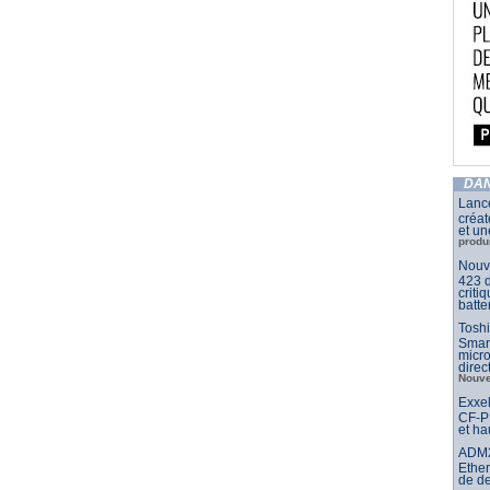
DAN
Lance
créat
et un
produ
Nouve
423 d
criti
batte
Toshi
Smar
micr
dire
Nouve
Exxel
CF-PP
et ha
ADM21
Ether
de d