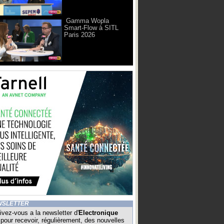
Gamma Wopla
Smart-Flow à SITL
Paris 2026
WSLETTER
ivez-vous a la newsletter d'
Electronique
pour recevoir, régulièrement, des nouvelles