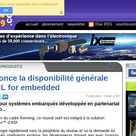
s pour vous proposer des contenus et
OK
X
accueil
.
abonnement
.
newsletter
.
Flux RSS
.
soumissio
SUI
 PRODUITS
nce la disponibilité générale
L for embedded
Publication: Juillet 2025
pour systèmes embarqués développée en partenariat
...
n du cadre Kenning, ce nouvel outil est intégré à la solution
io™ d’ADI.
 migre rapidement vers la périphérie du réseau et où la demande en
és intelligents explose, les développeurs doivent agir avec toujours