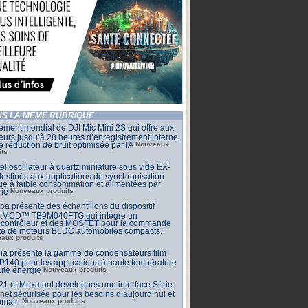
S LA MÊME RUBRIQUE
ment mondial de DJI Mic Mini 2S qui offre aux
eurs jusqu’à 28 heures d’enregistrement interne
e réduction de bruit optimisée par IA
Nouveaux
its
l oscillateur à quartz miniature sous vide EX-
estinés aux applications de synchronisation
que à faible consommation et alimentées par
rie
Nouveaux produits
ba présente des échantillons du dispositif
tMCD™ TB9M040FTG qui intègre un
ocontrôleur et des MOSFET pour la commande
cte de moteurs BLDC automobiles compacts.
aux produits
ia présente la gamme de condensateurs film
140 pour les applications à haute température
ute énergie
Nouveaux produits
 et Moxa ont développés une interface Série-
net sécurisée pour les besoins d’aujourd’hui et
emain
Nouveaux produits