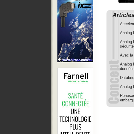
Article
Accélére
Analog 
Analog 
sécurit
Avec la
Analog 
donnée
Databri
Analog
Renesas
embarq