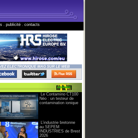
ns
.
publicité
.
contacts
VEZ ELECTRONIQUE MAG SUR LE WEB
Le Contamino CT100
Néo : un testeur de
contamination ionique
L’industrie bretonne
au SEPEM
INDUSTRIES de Brest
2026