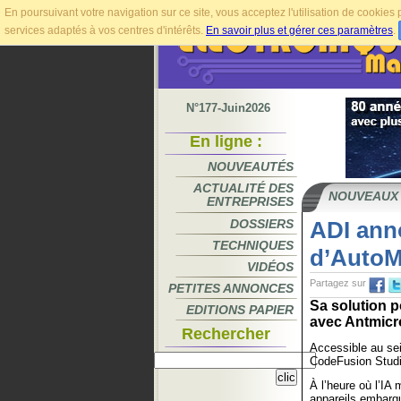
En poursuivant votre navigation sur ce site, vous acceptez l'utilisation de cookie
services adaptés à vos centres d'intérêts.
En savoir plus et gérer ces paramètres
.
N°177-Juin2026
En ligne :
NOUVEAUTÉS
ACTUALITÉ DES
NOUVEAUX
ENTREPRISES
DOSSIERS
ADI anno
TECHNIQUES
d’AutoM
VIDÉOS
Partagez sur
PETITES ANNONCES
Sa solution 
EDITIONS PAPIER
avec Antmicro
Rechercher
Accessible au sei
CodeFusion Stud
À l’heure où l’IA
appareils embarqu