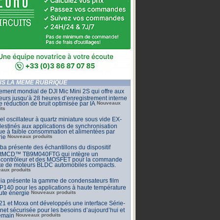
S LA MÊME RUBRIQUE
ment mondial de DJI Mic Mini 2S qui offre aux
eurs jusqu’à 28 heures d’enregistrement interne
e réduction de bruit optimisée par IA
Nouveaux
its
l oscillateur à quartz miniature sous vide EX-
estinés aux applications de synchronisation
que à faible consommation et alimentées par
rie
Nouveaux produits
ba présente des échantillons du dispositif
tMCD™ TB9M040FTG qui intègre un
ocontrôleur et des MOSFET pour la commande
cte de moteurs BLDC automobiles compacts.
aux produits
ia présente la gamme de condensateurs film
140 pour les applications à haute température
ute énergie
Nouveaux produits
 et Moxa ont développés une interface Série-
net sécurisée pour les besoins d’aujourd’hui et
emain
Nouveaux produits