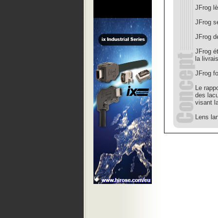
JFrog l
JFrog sé
JFrog d
JFrog é
la livra
JFrog f
Le rapp
des lac
visant l
Lens la