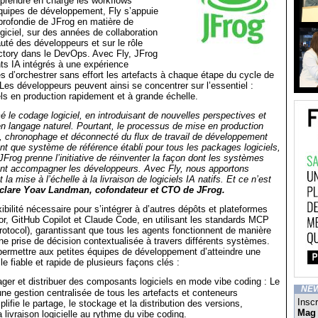
r prendre en charge les workflows
quipes de développement, Fly s’appuie
pprofondie de JFrog en matière de
iciel, sur des années de collaboration
té des développeurs et sur le rôle
actory dans le DevOps. Avec Fly, JFrog
nts IA intégrés à une expérience
 d’orchestrer sans effort les artefacts à chaque étape du cycle de
 Les développeurs peuvent ainsi se concentrer sur l’essentiel :
els en production rapidement et à grande échelle.
mé le codage logiciel, en introduisant de nouvelles perspectives et
en langage naturel. Pourtant, le processus de mise en production
, chronophage et déconnecté du flux de travail de développement
tant que système de référence établi pour tous les packages logiciels,
 JFrog prenne l’initiative de réinventer la façon dont les systèmes
nt accompagner les développeurs. Avec Fly, nous apportons
t la mise à l’échelle à la livraison de logiciels IA natifs. Et ce n’est
clare Yoav Landman, cofondateur et CTO de JFrog.
xibilité nécessaire pour s’intégrer à d’autres dépôts et plateformes
r, GitHub Copilot et Claude Code, en utilisant les standards MCP
otocol), garantissant que tous les agents fonctionnent de manière
e prise de décision contextualisée à travers différents systèmes.
permettre aux petites équipes de développement d’atteindre une
elle fiable et rapide de plusieurs façons clés :
ager et distribuer des composants logiciels en mode vibe coding : Le
NE
e gestion centralisée de tous les artefacts et conteneurs
Inscr
plifie le partage, le stockage et la distribution des versions,
Mag
a livraison logicielle au rythme du vibe coding.