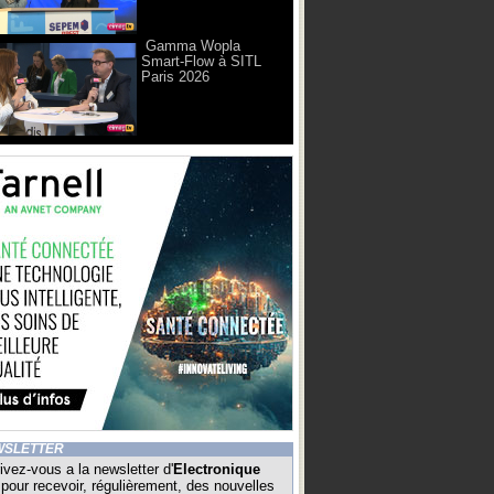
Gamma Wopla
Smart-Flow à SITL
Paris 2026
WSLETTER
ivez-vous a la newsletter d'
Electronique
pour recevoir, régulièrement, des nouvelles