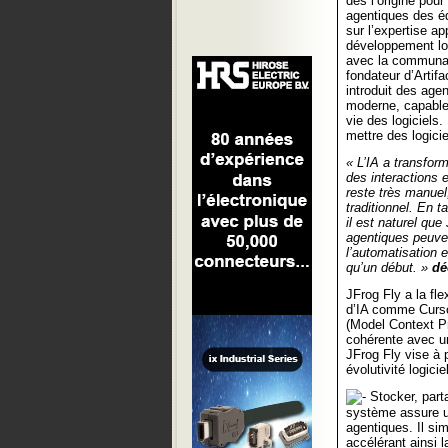
dès l’origine pou
agentiques des é
sur l’expertise a
développement log
avec la communau
fondateur d’Artif
introduit des age
moderne, capables
vie des logiciels.
mettre des logici
« L’IA a transfor
des interactions 
reste très manuel
traditionnel. En 
il est naturel que
agentiques peuve
l’automatisation e
qu’un début. »
dé
JFrog Fly a la fle
d’IA comme Curso
(Model Context Pr
cohérente avec un
JFrog Fly vise à 
évolutivité logici
Stocker, part
système assure un
agentiques. Il sim
accélérant ainsi l