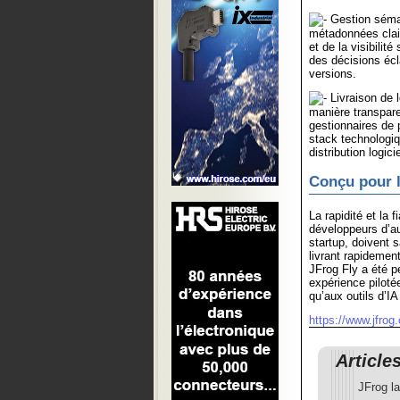
Gestion séman
métadonnées clair
et de la visibili
des décisions écl
versions.
Livraison de l
manière transpar
gestionnaires de
stack technologiqu
distribution logicie
Conçu pour l
La rapidité et la f
développeurs d’au
startup, doivent 
livrant rapidemen
JFrog Fly a été p
expérience pilotée
qu’aux outils d’I
https://www.jfrog
Article
JFrog l