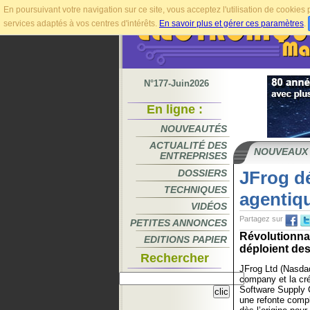
En poursuivant votre navigation sur ce site, vous acceptez l'utilisation de cookie
services adaptés à vos centres d'intérêts.
En savoir plus et gérer ces paramètres
.
N°177-Juin2026
En ligne :
NOUVEAUTÉS
ACTUALITÉ DES
NOUVEAUX
ENTREPRISES
DOSSIERS
JFrog dé
TECHNIQUES
agentiq
VIDÉOS
Partagez sur
PETITES ANNONCES
Révolutionna
EDITIONS PAPIER
déploient des 
Rechercher
JFrog Ltd (Nasda
company et la cré
Software Supply C
une refonte comp