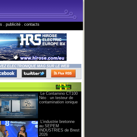
ns
.
publicité
.
contacts
VEZ ELECTRONIQUE MAG SUR LE WEB
Le Contamino CT100
Néo : un testeur de
contamination ionique
L’industrie bretonne
au SEPEM
INDUSTRIES de Brest
2026