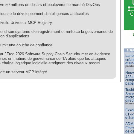
ève 50 millions de dollars et bouleverse le marché DevOps
curise le développement d’intelligences artificielles
évoile Universal MCP Registry
tend son système d’enregistrement et renforce la gouvernance de
ison d’applications
ournit une couche de confiance
DAN
ort JFrog 2026 Software Supply Chain Security met en évidence
Lance
unes en matière de gouvernance de l'IA alors que les attaques
créat
a chaîne logistique logicielle atteignent des niveaux record
et un
produ
nce un serveur MCP intégré
Nouve
423 d
criti
batte
Toshi
Smar
micr
dire
Nouve
Exxel
CF-PP
et ha
ADM21
Ether
de d