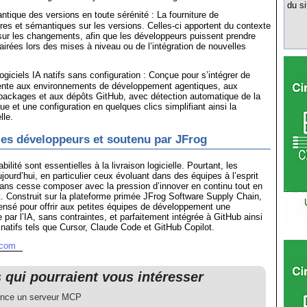
du si
tique des versions en toute sérénité : La fourniture de
es et sémantiques sur les versions. Celles-ci apportent du contexte
té sur les changements, afin que les développeurs puissent prendre
airées lors des mises à niveau ou de l’intégration de nouvelles
ogiciels IA natifs sans configuration : Conçue pour s’intégrer de
ente aux environnements de développement agentiques, aux
 packages et aux dépôts GitHub, avec détection automatique de la
e et une configuration en quelques clics simplifiant ainsi la
lle.
es développeurs et soutenu par JFrog
iabilité sont essentielles à la livraison logicielle. Pourtant, les
jourd’hui, en particulier ceux évoluant dans des équipes à l’esprit
sans cesse composer avec la pression d’innover en continu tout en
t. Construit sur la plateforme primée JFrog Software Supply Chain,
ensé pour offrir aux petites équipes de développement une
 par l’IA, sans contraintes, et parfaitement intégrée à GitHub ainsi
A natifs tels que Cursor, Claude Code et GitHub Copilot.
.com
s qui pourraient vous intéresser
ance un serveur MCP