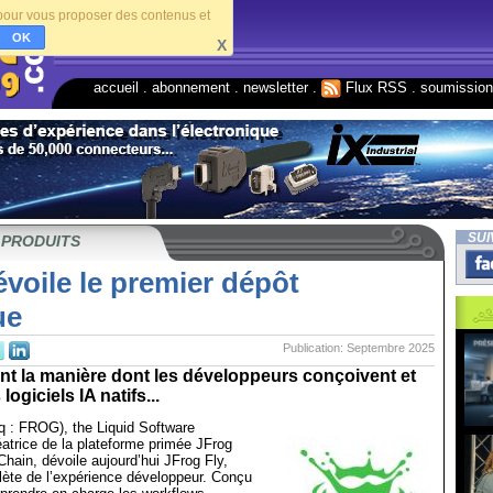
s pour vous proposer des contenus et
OK
X
accueil
.
abonnement
.
newsletter
.
Flux RSS
.
soumissio
SUI
 PRODUITS
voile le premier dépôt
ue
Publication: Septembre 2025
nt la manière dont les développeurs conçoivent et
logiciels IA natifs...
q : FROG), the Liquid Software
atrice de la plateforme primée JFrog
hain, dévoile aujourd’hui JFrog Fly,
lète de l’expérience développeur. Conçu