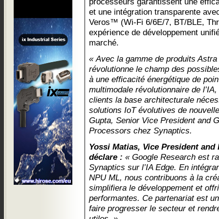
processeurs garantissent une effica
et une intégration transparente ave
Veros™ (Wi-Fi 6/6E/7, BT/BLE, Thre
expérience de développement unifié
marché.
« Avec la gamme de produits Astra
révolutionne le champ des possible
à une efficacité énergétique de poin
multimodale révolutionnaire de l’IA
clients la base architecturale néce
solutions IoT évolutives de nouvell
Gupta, Senior Vice President and 
Processors chez Synaptics.
Yossi Matias, Vice President and
déclare :
« Google Research est rav
Synaptics sur l’IA Edge. En intégra
NPU ML, nous contribuons à la cré
simplifiera le développement et off
performantes. Ce partenariat est un
faire progresser le secteur et rendr
utiles. »