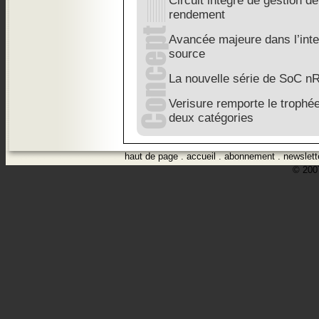
Circuit intégré de gestion de
rendement
Avancée majeure dans l’inte
source
La nouvelle série de SoC n
Verisure remporte le troph
deux catégories
haut de page
.
accueil
.
abonnement
.
newslett
© 2007