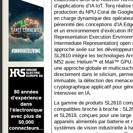
d’applications d’IA IoT. Torq réalis
production du NPU Coral de Google
en charge dynamique des opérateurs
pérennité des conceptions d’IA Edge
et un environnement d’exécution I
Representation Execution Environme
Intermediate Representation) open s
approche axée sur les développeur
SL2610 intègre les technologies 
M52 avec Helium™ et Mali™ GPU. 
une approche globale et multicouche
directement dans le silicium, perme
immuable, la détection des menace
cryptographique applicatif pour gére
intensives en IA.
La gamme de produits SL2610 comp
compatibles broche à broche : SL
et SL2619, conçues pour une large
appareils alimentés par batterie et
systèmes de vision industrielle à 