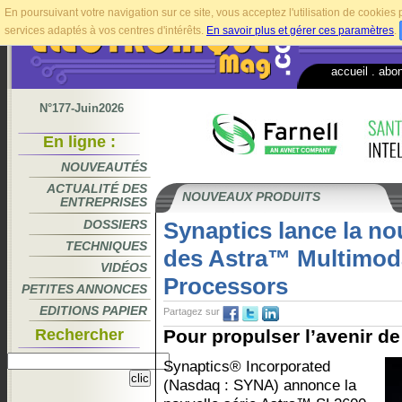
En poursuivant votre navigation sur ce site, vous acceptez l'utilisation de cookie
services adaptés à vos centres d'intérêts.
En savoir plus et gérer ces paramètres
.
accueil
.
abo
N°177-Juin2026
En ligne :
NOUVEAUTÉS
ACTUALITÉ DES
NOUVEAUX PRODUITS
ENTREPRISES
DOSSIERS
Synaptics lance la no
TECHNIQUES
des Astra™ Multimod
VIDÉOS
Processors
PETITES ANNONCES
EDITIONS PAPIER
Partagez sur
Rechercher
Pour propulser l’avenir de 
Synaptics® Incorporated
(Nasdaq : SYNA) annonce la