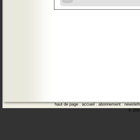
haut de page
.
accueil
.
abonnement
.
newslett
© 2007