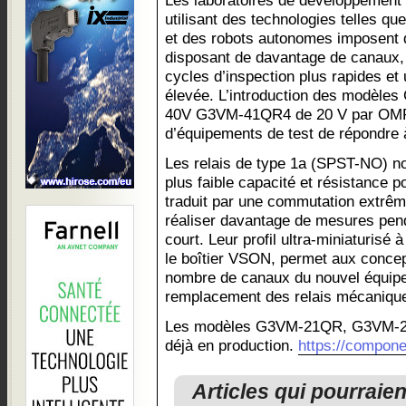
Les laboratoires de développement e
utilisant des technologies telles q
et des robots autonomes imposent 
disposant de davantage de canaux, 
cycles d’inspection plus rapides et
élevée. L’introduction des modè
40V G3VM-41QR4 de 20 V par OMR
d’équipements de test de répondre 
Les relais de type 1a (SPST-NO) no
plus faible capacité et résistance 
traduit par une commutation extrêm
réaliser davantage de mesures pend
court. Leur profil ultra-miniaturisé 
le boîtier VSON, permet aux concept
nombre de canaux du nouvel équipem
remplacement des relais mécaniqu
Les modèles G3VM-21QR, G3VM-
déjà en production.
https://compon
Articles qui pourraie