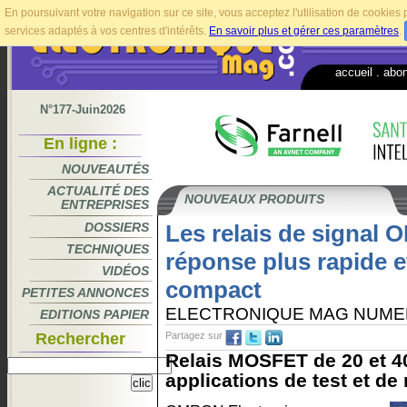
En poursuivant votre navigation sur ce site, vous acceptez l'utilisation de cookie
services adaptés à vos centres d'intérêts.
En savoir plus et gérer ces paramètres
.
accueil
.
abo
N°177-Juin2026
En ligne :
NOUVEAUTÉS
ACTUALITÉ DES
NOUVEAUX PRODUITS
ENTREPRISES
DOSSIERS
Les relais de signal
TECHNIQUES
réponse plus rapide et
VIDÉOS
compact
PETITES ANNONCES
ELECTRONIQUE MAG NUME
EDITIONS PAPIER
Rechercher
Partagez sur
Relais MOSFET de 20 et 4
applications de test et de