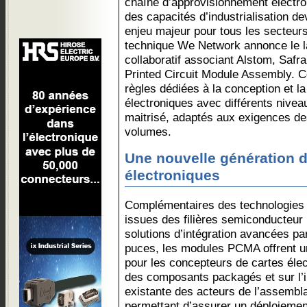
chaîne d’approvisionnement électro
des capacités d’industrialisation de
enjeu majeur pour tous les secteurs 
technique We Network annonce le l
collaboratif associant Alstom, Safr
Printed Circuit Module Assembly. Ce
règles dédiées à la conception et l
électroniques avec différents nivea
maitrisé, adaptés aux exigences d
volumes.
Une nouvelle génération 
électroniques
Complémentaires des technologies
issues des filières semiconducteu
solutions d’intégration avancées pa
puces, les modules PCMA offrent un 
pour les concepteurs de cartes éle
des composants packagés et sur l’in
existante des acteurs de l’assembl
permettant d’assurer un déploiement