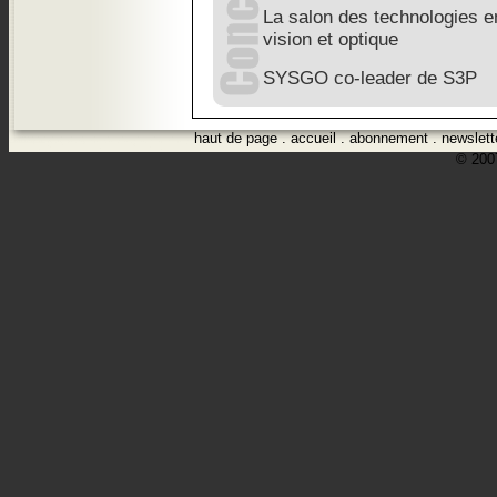
La salon des technologies e
vision et optique
SYSGO co-leader de S3P
haut de page
.
accueil
.
abonnement
.
newslett
© 2007