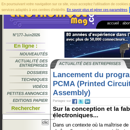
En poursuivant votre navigation sur ce site, vous acceptez l'utilisation de cookie
services adaptés à vos centres d'intérêts.
En savoir plus et gérer ces paramètres
.
accueil
.
abo
N°177-Juin2026
En ligne :
NOUVEAUTÉS
ACTUALITÉ DES
ACTUALITÉ DES ENTREPRISES
ENTREPRISES
DOSSIERS
Lancement du progra
TECHNIQUES
PCMA (Printed Circui
VIDÉOS
Assembly)
PETITES ANNONCES
EDITIONS PAPIER
Partagez sur
Rechercher
Sur la conception et la fa
électroniques...
Dans un contexte où la maîtrise de 