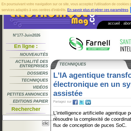
En poursuivant votre navigation sur ce site, vous acceptez l'utilisation de cookie
services adaptés à vos centres d'intérêts.
En savoir plus et gérer ces paramètres
.
accueil
.
abo
N°177-Juin2026
En ligne :
NOUVEAUTÉS
ACTUALITÉ DES
TECHNIQUES
ENTREPRISES
DOSSIERS
L’IA agentique trans
TECHNIQUES
électronique en un s
VIDÉOS
assistée
PETITES ANNONCES
EDITIONS PAPIER
Partagez sur
Rechercher
L’intelligence artificielle agentique
résoudre la complexité de coordina
flux de conception de puces SoC.