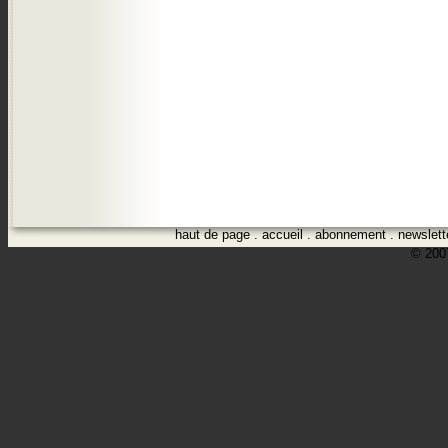
haut de page
.
accueil
.
abonnement
.
newslett
© 2007